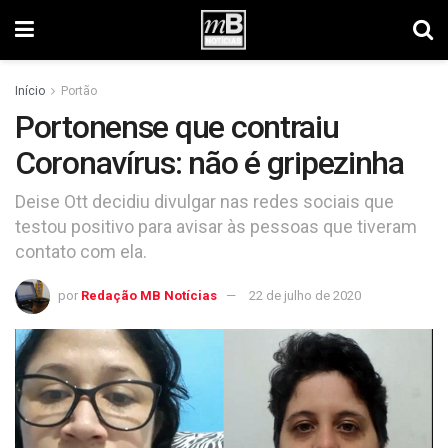
Início
Portão
Portonense que contraiu
Coronavírus: não é gripezinha
Deise Ott decidiu divulgar nas redes sociais que
testou positivo para avisar às pessoas que tiveram
contato com ela.
por
Redação MB Notícias
22 de julho de 2020