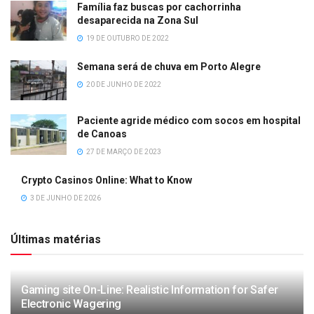
Família faz buscas por cachorrinha
desaparecida na Zona Sul
19 DE OUTUBRO DE 2022
Semana será de chuva em Porto Alegre
20 DE JUNHO DE 2022
Paciente agride médico com socos em hospital
de Canoas
27 DE MARÇO DE 2023
Crypto Casinos Online: What to Know
3 DE JUNHO DE 2026
Últimas matérias
Gaming site On-Line: Realistic Information for Safer
Electronic Wagering