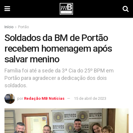
Início
Portão
Soldados da BM de Portão
recebem homenagem após
salvar menino
Família foi até a sede da 3ª Cia do 25º BPM em
Portão para agradecer a dedicação dos dois
soldados.
por
Redação MB Notícias
15 de abril de 2023