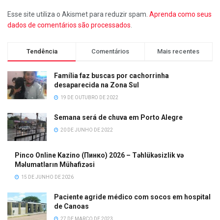
Esse site utiliza o Akismet para reduzir spam.
Aprenda como seus
dados de comentários são processados
.
Tendência
Comentários
Mais recentes
Família faz buscas por cachorrinha
desaparecida na Zona Sul
19 DE OUTUBRO DE 2022
Semana será de chuva em Porto Alegre
20 DE JUNHO DE 2022
Pinco Online Kazino (Пинко) 2026 – Təhlükəsizlik və
Məlumatların Mühafizəsi
15 DE JUNHO DE 2026
Paciente agride médico com socos em hospital
de Canoas
27 DE MARÇO DE 2023