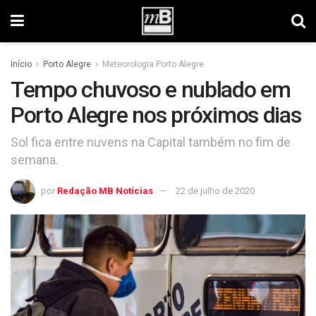
Início
Porto Alegre
Meteorologia Porto Alegre
Tempo chuvoso e nublado em
Porto Alegre nos próximos dias
Sol fica entre nuvens na Capital também no fim de
semana.
por
Redação MB Notícias
22 de julho de 2020