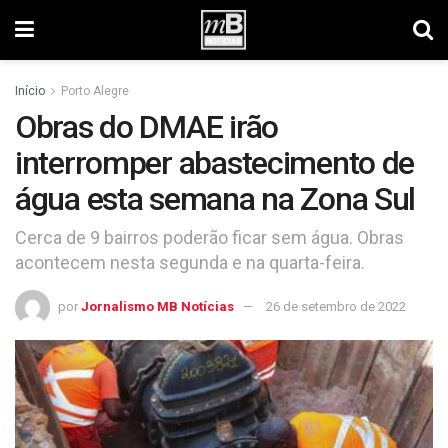
Início
Porto Alegre
Obras do DMAE irão
interromper abastecimento de
água esta semana na Zona Sul
Cerca de 9 bairros poderão ficar sem água. Obras
acontecem nesta segunda e na quarta-feira.
por
Jornalismo MB Notícias
26 de setembro de 2022