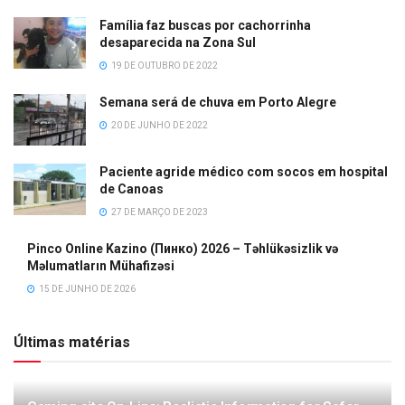
Família faz buscas por cachorrinha
desaparecida na Zona Sul
19 DE OUTUBRO DE 2022
Semana será de chuva em Porto Alegre
20 DE JUNHO DE 2022
Paciente agride médico com socos em hospital
de Canoas
27 DE MARÇO DE 2023
Pinco Online Kazino (Пинко) 2026 – Təhlükəsizlik və
Məlumatların Mühafizəsi
15 DE JUNHO DE 2026
Últimas matérias