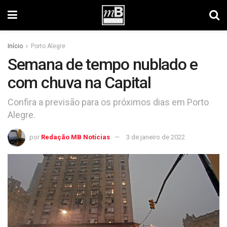
Início
Porto Alegre
Semana de tempo nublado e
com chuva na Capital
Confira a previsão para os próximos dias em Porto
Alegre.
por
Redação MB Notícias
3 de janeiro de 2022