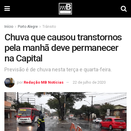
Início
Porto Alegre
Trânsito
Chuva que causou transtornos
pela manhã deve permanecer
na Capital
Previsão é de chuva nesta terça e quarta-feira.
por
Redação MB Notícias
22 de julho de 2020