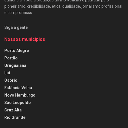
audiência. Toda a produção do MB Notícias é pautada pelo
pioneirismo, credibilidade, ética, qualidade, jornalismo profissional
e compromisso.
Siga a gente
Nossos municípios
Porto Alegre
Portão
Uruguaiana
Ijuí
Osório
Estância Velha
Novo Hamburgo
São Leopoldo
Cruz Alta
Rio Grande