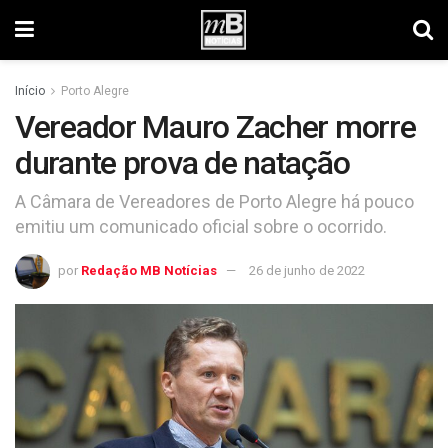
Início
Porto Alegre
Vereador Mauro Zacher morre
durante prova de natação
A Câmara de Vereadores de Porto Alegre há pouco
emitiu um comunicado oficial sobre o ocorrido.
por
Redação MB Notícias
26 de junho de 2022