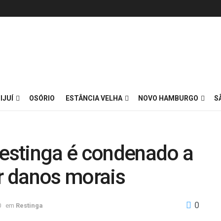
IJUÍ
OSÓRIO
ESTÂNCIA VELHA
NOVO HAMBURGO
S
estinga é condenado a
or danos morais
0
0
em
Restinga