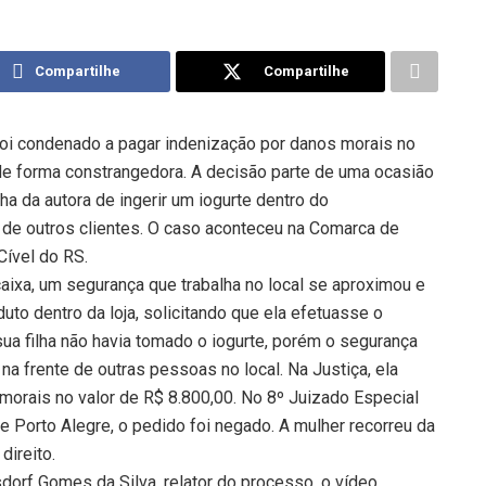
Compartilhe
Compartilhe
foi condenado a pagar indenização por danos morais no
 de forma constrangedora. A decisão parte de uma ocasião
a da autora de ingerir um iogurte dentro do
de outros clientes. O caso aconteceu na Comarca de
Cível do RS.
aixa, um segurança que trabalha no local se aproximou e
uto dentro da loja, solicitando que ela efetuasse o
ua filha não havia tomado o iogurte, porém o segurança
 na frente de outras pessoas no local. Na Justiça, ela
orais no valor de R$ 8.800,00. No 8º Juizado Especial
e Porto Alegre, o pedido foi negado. A mulher recorreu da
direito.
dorf Gomes da Silva, relator do processo, o vídeo