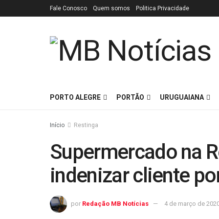
Fale Conosco
Quem somos
Politica Privacidade
PORTO ALEGRE
PORTÃO
URUGUAIANA
Início
Restinga
Supermercado na R
indenizar cliente p
por
Redação MB Notícias
4 de março de 202