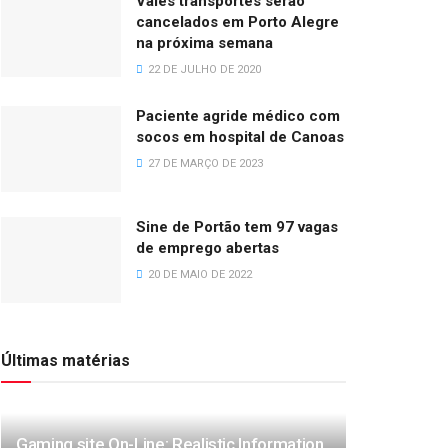
Vales transportes serão
cancelados em Porto Alegre
na próxima semana
22 DE JULHO DE 2020
Paciente agride médico com
socos em hospital de Canoas
27 DE MARÇO DE 2023
Sine de Portão tem 97 vagas
de emprego abertas
20 DE MAIO DE 2022
Últimas matérias
Gaming site On-Line: Realistic Information