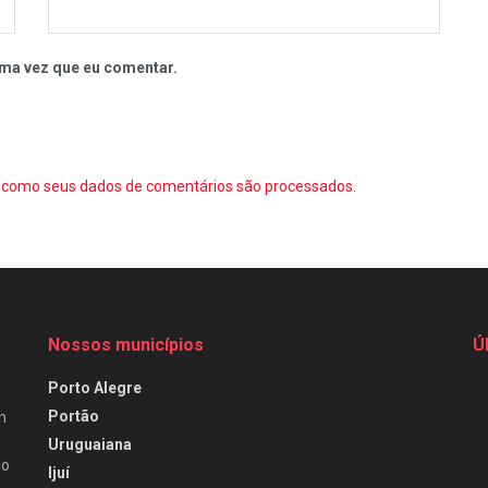
ma vez que eu comentar.
como seus dados de comentários são processados
.
Nossos municípios
Ú
Porto Alegre
Portão
m
Uruguaiana
do
Ijuí