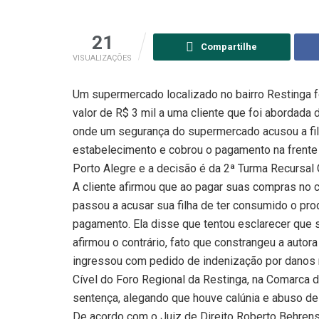
21
Compartilhe
VISUALIZAÇÕES
Um supermercado localizado no bairro Restinga 
valor de R$ 3 mil a uma cliente que foi abordada
onde um segurança do supermercado acusou a filh
estabelecimento e cobrou o pagamento na frente 
Porto Alegre e a decisão é da 2ª Turma Recursal 
A cliente afirmou que ao pagar suas compras no c
passou a acusar sua filha de ter consumido o prod
pagamento. Ela disse que tentou esclarecer que s
afirmou o contrário, fato que constrangeu a autora
ingressou com pedido de indenização por danos m
Cível do Foro Regional da Restinga, na Comarca d
sentença, alegando que houve calúnia e abuso de 
De acordo com o Juiz de Direito Roberto Behrens