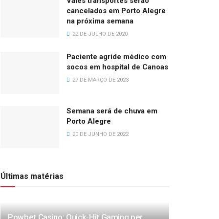
Vales transportes serão
cancelados em Porto Alegre
na próxima semana
22 DE JULHO DE 2020
Paciente agride médico com
socos em hospital de Canoas
27 DE MARÇO DE 2023
Semana será de chuva em
Porto Alegre
20 DE JUNHO DE 2022
Últimas matérias
Powbet Casino: Quick‑Hit Gaming per