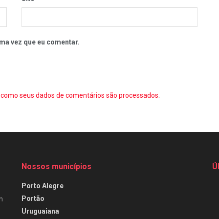
ma vez que eu comentar.
como seus dados de comentários são processados
.
Nossos municípios
Ú
Porto Alegre
Portão
m
Uruguaiana