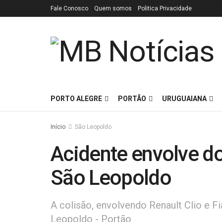
Fale Conosco
Quem somos
Politica Privacidade
PORTO ALEGRE
PORTÃO
URUGUAIANA
Início
São Leopoldo
Acidente envolve d
São Leopoldo
A colisão, envolvendo Renault Clio e Fi
Leopoldo - Portão