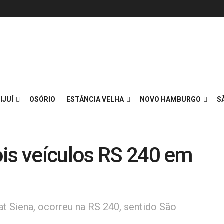
IJUÍ
OSÓRIO
ESTÂNCIA VELHA
NOVO HAMBURGO
S
ois veículos RS 240 em
at Siena, ocorreu na RS 240, sentido São