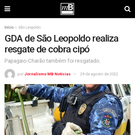
Início
São Leopoldo
GDA de São Leopoldo realiza
resgate de cobra cipó
Papagaio-Charão também foi resgatado.
por
Jornalismo MB Notícias
29 de agosto de 2022