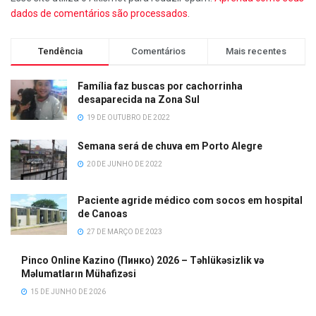
dados de comentários são processados
.
Tendência
Comentários
Mais recentes
Família faz buscas por cachorrinha
desaparecida na Zona Sul
19 DE OUTUBRO DE 2022
Semana será de chuva em Porto Alegre
20 DE JUNHO DE 2022
Paciente agride médico com socos em hospital
de Canoas
27 DE MARÇO DE 2023
Pinco Online Kazino (Пинко) 2026 – Təhlükəsizlik və
Məlumatların Mühafizəsi
15 DE JUNHO DE 2026