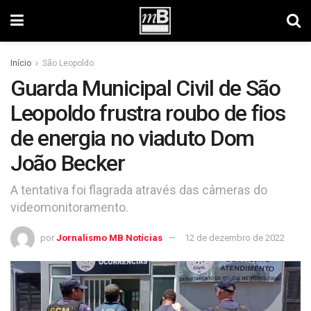
Início
São Leopoldo
Guarda Municipal Civil de São
Leopoldo frustra roubo de fios
de energia no viaduto Dom
João Becker
A tentativa foi flagrada através das câmeras do
videomonitoramento.
por
Jornalismo MB Notícias
12 de dezembro de 2022