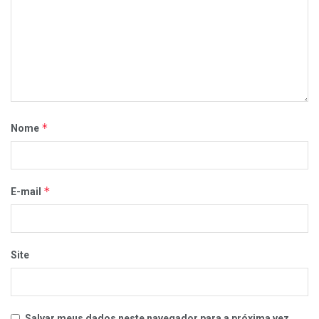
*
Nome
*
E-mail
Site
Salvar meus dados neste navegador para a próxima vez