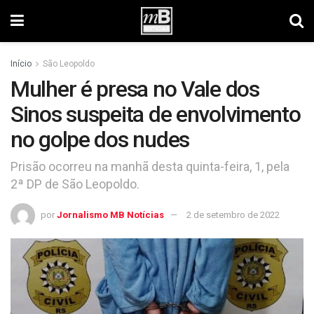
Início
São Leopoldo
Mulher é presa no Vale dos
Sinos suspeita de envolvimento
no golpe dos nudes
Prisão ocorreu na manhã desta quinta-feira, 1, pela
2ª DP de São Leopoldo.
por
Jornalismo MB Notícias
2 de setembro de 2022