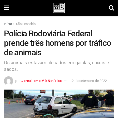
Início
São Leopoldo
Polícia Rodoviária Federal
prende três homens por tráfico
de animais
Os animais estavam alocados em gaiolas, caixas e
sacos.
por
Jornalismo MB Notícias
12 de setembro de 2022