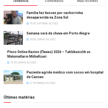
Tendência
Comentários
Mais recentes
Família faz buscas por cachorrinha
desaparecida na Zona Sul
19 DE OUTUBRO DE 2022
Semana será de chuva em Porto Alegre
20 DE JUNHO DE 2022
Pinco Online Kazino (Пинко) 2026 – Təhlükəsizlik və
Məlumatların Mühafizəsi
15 DE JUNHO DE 2026
Paciente agride médico com socos em hospital
de Canoas
27 DE MARÇO DE 2023
Últimas matérias