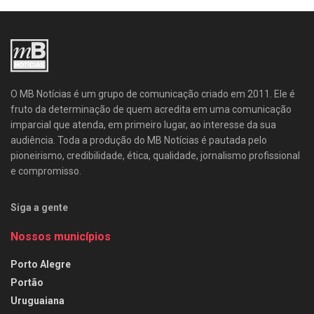
O MB Notícias é um grupo de comunicação criado em 2011. Ele é
fruto da determinação de quem acredita em uma comunicação
imparcial que atenda, em primeiro lugar, ao interesse da sua
audiência. Toda a produção do MB Notícias é pautada pelo
pioneirismo, credibilidade, ética, qualidade, jornalismo profissional
e compromisso.
Siga a gente
Nossos municípios
Porto Alegre
Portão
Uruguaiana