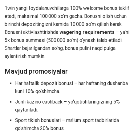
1win yangi foydalanuvchilarga 100% welcome bonus taklif
etadi, maksimal 100 000 so‘m gacha. Bonusni olish uchun
birinchi depozitingizni kamida 10 000 so‘m qilish kerak.
Bonusni aktivlashtirishda
wagering requirements
– ya’ni
5x bonus summasi (500 000 so‘m) o‘ynash talab etiladi.
Shartlar bajarilgandan so‘ng, bonus pulini naqd pulga
aylantirish mumkin.
Mavjud promosiyalar
Har haftalik depozit bonusi – har haftaning dushanba
kuni 10% qo‘shimcha.
Jonli kazino cashback – yo‘qotishlaringizning 5%
qaytariladi.
Sport tikish bonuslari – ma’lum sport tadbirlarida
qo‘shimcha 20% bonus.