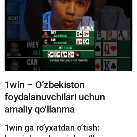
1win – O‘zbekiston
foydalanuvchilari uchun
amaliy qo‘llanma
1win ga ro‘yxatdan o‘tish: