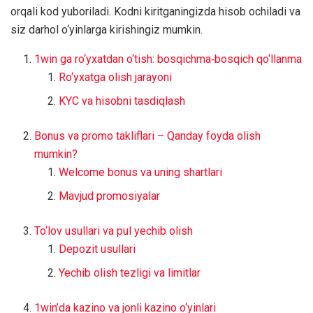
orqali kod yuboriladi. Kodni kiritganingizda hisob ochiladi va
siz darhol o‘yinlarga kirishingiz mumkin.
1win ga ro‘yxatdan o‘tish: bosqichma‑bosqich qo‘llanma
Ro‘yxatga olish jarayoni
KYC va hisobni tasdiqlash
Bonus va promo takliflari – Qanday foyda olish
mumkin?
Welcome bonus va uning shartlari
Mavjud promosiyalar
To‘lov usullari va pul yechib olish
Depozit usullari
Yechib olish tezligi va limitlar
1win’da kazino va jonli kazino o‘yinlari