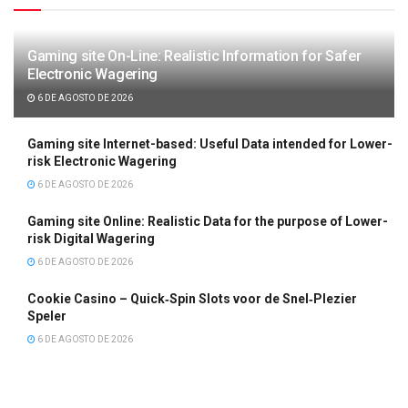
Gaming site On-Line: Realistic Information for Safer
Electronic Wagering
6 DE AGOSTO DE 2026
Gaming site Internet-based: Useful Data intended for Lower-
risk Electronic Wagering
6 DE AGOSTO DE 2026
Gaming site Online: Realistic Data for the purpose of Lower-
risk Digital Wagering
6 DE AGOSTO DE 2026
Cookie Casino – Quick‑Spin Slots voor de Snel‑Plezier
Speler
6 DE AGOSTO DE 2026