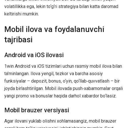
volatillikka ega, lekin to‘g‘ri strategiya bilan katta daromad
keltirishi mumkin.
Mobil ilova va foydalanuvchi
tajribasi
Android va iOS ilovasi
1win Android va iOS tizimlari uchun rasmiy mobil ilova bilan
ta’minlangan. Ilova yengil, tezkor va barcha asosiy
funksiyalar – depozit, bonus, o‘yin, qo‘llab‑quvvatlash – bir
joyda birlashtirilgan. Mobil ilovada push‑xabarnomalar orqali
yangi promo va bonuslar haqida darhol xabardor bo‘lasiz.
Mobil brauzer versiyasi
Agar ilovani yuklab olishni xohlamasangiz, mobil brauzer