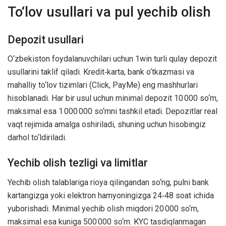
To‘lov usullari va pul yechib olish
Depozit usullari
O‘zbekiston foydalanuvchilari uchun 1win turli qulay depozit
usullarini taklif qiladi. Kredit‑karta, bank o‘tkazmasi va
mahalliy to‘lov tizimlari (Click, PayMe) eng mashhurlari
hisoblanadi. Har bir usul uchun minimal depozit 10 000 so‘m,
maksimal esa 1 000 000 so‘mni tashkil etadi. Depozitlar real
vaqt rejimida amalga oshiriladi, shuning uchun hisobingiz
darhol to‘ldiriladi.
Yechib olish tezligi va limitlar
Yechib olish talablariga rioya qilingandan so‘ng, pulni bank
kartangizga yoki elektron hamyoningizga 24‑48 soat ichida
yuborishadi. Minimal yechib olish miqdori 20 000 so‘m,
maksimal esa kuniga 500 000 so‘m. KYC tasdiqlanmagan