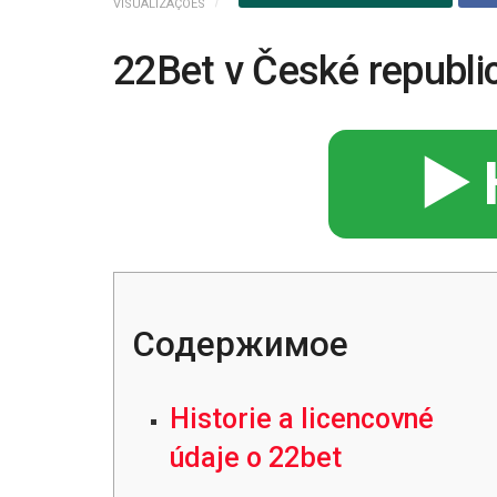
VISUALIZAÇÕES
22Bet v České republi
▶️
Содержимое
Historie a licencovné
údaje o 22bet