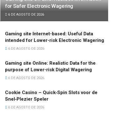
for Safer Electronic Wagering
6 DE AGOSTO DE 2026
Gaming site Internet-based: Useful Data
intended for Lower-risk Electronic Wagering
6 DE AGOSTO DE 2026
Gaming site Online: Realistic Data for the
purpose of Lower-risk Digital Wagering
6 DE AGOSTO DE 2026
Cookie Casino – Quick‑Spin Slots voor de
Snel‑Plezier Speler
6 DE AGOSTO DE 2026