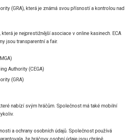
ority (GRA), která je známá svou přísností a kontrolou nad
 která je nejprestižnější asociace v online kasinech. ECA
ny jsou transparentní a fair.
 (MGA)
ing Authority (CEGA)
hority (GRA)
 které nabízí svým hráčům. Společnost má také mobilní
ykoliv.
osti a ochrany osobních údajů. Společnost používá
garantovala, že hráčovy osobní údaje jsou chráně.