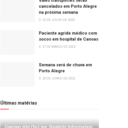
Vales transportes serão
cancelados em Porto Alegre
na próxima semana
22 DE JULHO DE 2020
Paciente agride médico com
socos em hospital de Canoas
27 DE MARÇO DE 2023
Semana será de chuva em
Porto Alegre
20 DE JUNHO DE 2022
Últimas matérias
Gaming site On-Line: Realistic Information