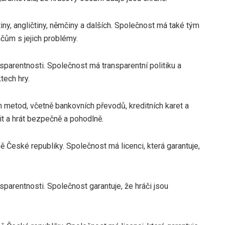
iny, angličtiny, němčiny a dalších. Společnost má také tým
áčům s jejich problémy.
sparentnosti. Společnost má transparentní politiku a
tech hry.
h metod, včetně bankovních převodů, kreditních karet a
it a hrát bezpečně a pohodlně.
ě České republiky. Společnost má licenci, která garantuje,
sparentnosti. Společnost garantuje, že hráči jsou