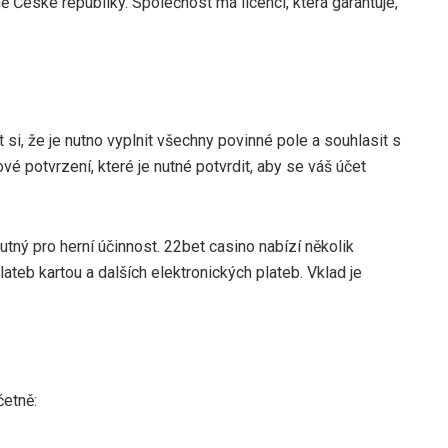
ě České republiky. Společnost má licenci, která garantuje,
t si, že je nutno vyplnit všechny povinné pole a souhlasit s
é potvrzení, které je nutné potvrdit, aby se váš účet
nutný pro herní účinnost. 22bet casino nabízí několik
ateb kartou a dalších elektronických plateb. Vklad je
četně: