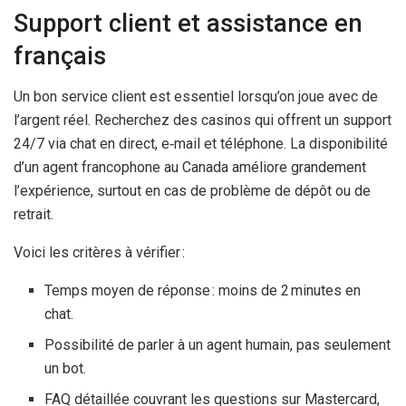
Support client et assistance en
français
Un bon service client est essentiel lorsqu’on joue avec de
l’argent réel. Recherchez des casinos qui offrent un support
24/7 via chat en direct, e‑mail et téléphone. La disponibilité
d’un agent francophone au Canada améliore grandement
l’expérience, surtout en cas de problème de dépôt ou de
retrait.
Voici les critères à vérifier :
Temps moyen de réponse : moins de 2 minutes en
chat.
Possibilité de parler à un agent humain, pas seulement
un bot.
FAQ détaillée couvrant les questions sur Mastercard,