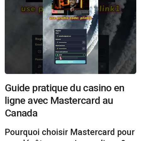
Guide pratique du casino en
ligne avec Mastercard au
Canada
Pourquoi choisir Mastercard pour