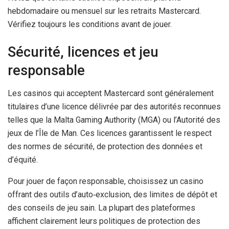
hebdomadaire ou mensuel sur les retraits Mastercard.
Vérifiez toujours les conditions avant de jouer.
Sécurité, licences et jeu
responsable
Les casinos qui acceptent Mastercard sont généralement
titulaires d’une licence délivrée par des autorités reconnues
telles que la Malta Gaming Authority (MGA) ou l’Autorité des
jeux de l’Île de Man. Ces licences garantissent le respect
des normes de sécurité, de protection des données et
d’équité.
Pour jouer de façon responsable, choisissez un casino
offrant des outils d’auto‑exclusion, des limites de dépôt et
des conseils de jeu sain. La plupart des plateformes
affichent clairement leurs politiques de protection des