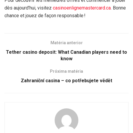
Pour découvrir les meilleures offres et commencer à jouer
dès aujourd’hui, visitez
casinoenlignemastercard.ca
. Bonne
chance et jouez de façon responsable !
Matéria anterior
Tether casino deposit: What Canadian players need to
know
Próxima matéria
Zahraniční casina – co potřebujete vědět