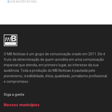
6 DE AGOSTO DE 2026
O MB Notícias é um grupo de comunicação criado em 2011. Ele é
fruto da determinação de quem acredita em uma comunicação
imparcial que atenda, em primeiro lugar, ao interesse da sua
audiência. Toda a produção do MB Notícias é pautada pelo
pioneirismo, credibilidade, ética, qualidade, jornalismo profissional
e compromisso.
Siga a gente
Nossos municípios