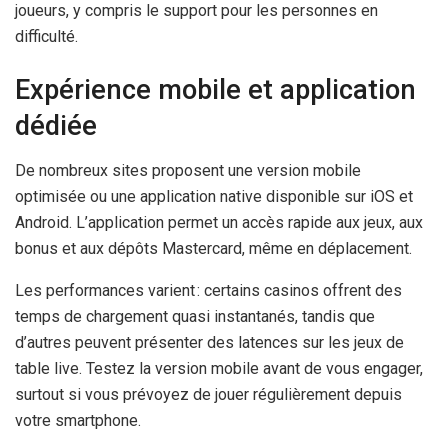
joueurs, y compris le support pour les personnes en
difficulté.
Expérience mobile et application
dédiée
De nombreux sites proposent une version mobile
optimisée ou une application native disponible sur iOS et
Android. L’application permet un accès rapide aux jeux, aux
bonus et aux dépôts Mastercard, même en déplacement.
Les performances varient : certains casinos offrent des
temps de chargement quasi instantanés, tandis que
d’autres peuvent présenter des latences sur les jeux de
table live. Testez la version mobile avant de vous engager,
surtout si vous prévoyez de jouer régulièrement depuis
votre smartphone.