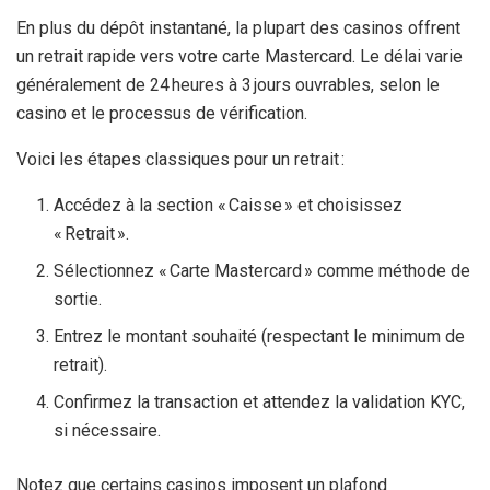
En plus du dépôt instantané, la plupart des casinos offrent
un retrait rapide vers votre carte Mastercard. Le délai varie
généralement de 24 heures à 3 jours ouvrables, selon le
casino et le processus de vérification.
Voici les étapes classiques pour un retrait :
Accédez à la section « Caisse » et choisissez
« Retrait ».
Sélectionnez « Carte Mastercard » comme méthode de
sortie.
Entrez le montant souhaité (respectant le minimum de
retrait).
Confirmez la transaction et attendez la validation KYC,
si nécessaire.
Notez que certains casinos imposent un plafond