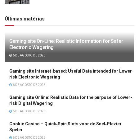
Últimas matérias
Gaming site On-Line: Realistic Information for Safer
Electronic Wagering
6 DE AGOSTO DE 2026
Gaming site Internet-based: Useful Data intended for Lower-
risk Electronic Wagering
6 DE AGOSTO DE 2026
Gaming site Online: Realistic Data for the purpose of Lower-
risk Digital Wagering
6 DE AGOSTO DE 2026
Cookie Casino – Quick‑Spin Slots voor de Snel‑Plezier
Speler
6 DE AGOSTO DE 2026