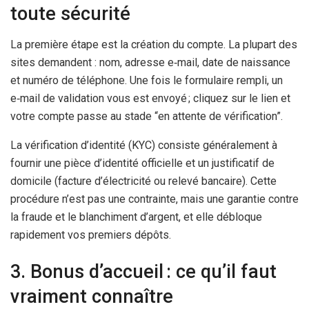
toute sécurité
La première étape est la création du compte. La plupart des
sites demandent : nom, adresse e‑mail, date de naissance
et numéro de téléphone. Une fois le formulaire rempli, un
e‑mail de validation vous est envoyé ; cliquez sur le lien et
votre compte passe au stade “en attente de vérification”.
La vérification d’identité (KYC) consiste généralement à
fournir une pièce d’identité officielle et un justificatif de
domicile (facture d’électricité ou relevé bancaire). Cette
procédure n’est pas une contrainte, mais une garantie contre
la fraude et le blanchiment d’argent, et elle débloque
rapidement vos premiers dépôts.
3. Bonus d’accueil : ce qu’il faut
vraiment connaître