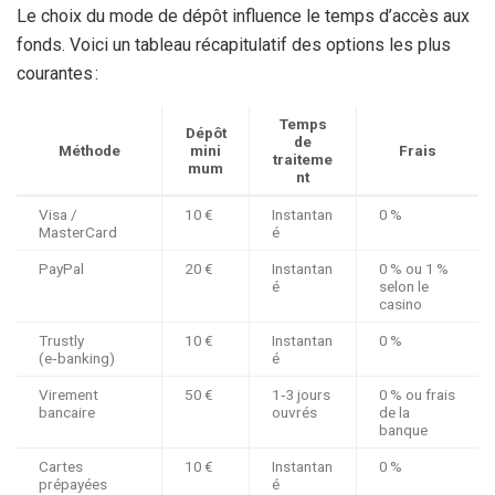
Le choix du mode de dépôt influence le temps d’accès aux
fonds. Voici un tableau récapitulatif des options les plus
courantes :
Temps
Dépôt
de
Méthode
mini
Frais
traiteme
mum
nt
Visa /
10 €
Instantan
0 %
MasterCard
é
PayPal
20 €
Instantan
0 % ou 1 %
é
selon le
casino
Trustly
10 €
Instantan
0 %
(e‑banking)
é
Virement
50 €
1‑3 jours
0 % ou frais
bancaire
ouvrés
de la
banque
Cartes
10 €
Instantan
0 %
prépayées
é