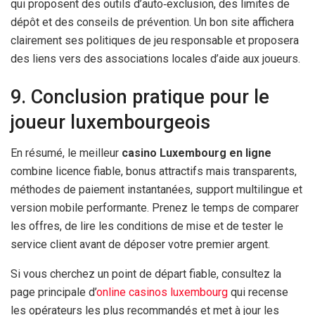
qui proposent des outils d’auto‑exclusion, des limites de
dépôt et des conseils de prévention. Un bon site affichera
clairement ses politiques de jeu responsable et proposera
des liens vers des associations locales d’aide aux joueurs.
9. Conclusion pratique pour le
joueur luxembourgeois
En résumé, le meilleur
casino Luxembourg en ligne
combine licence fiable, bonus attractifs mais transparents,
méthodes de paiement instantanées, support multilingue et
version mobile performante. Prenez le temps de comparer
les offres, de lire les conditions de mise et de tester le
service client avant de déposer votre premier argent.
Si vous cherchez un point de départ fiable, consultez la
page principale d’
online casinos luxembourg
qui recense
les opérateurs les plus recommandés et met à jour les