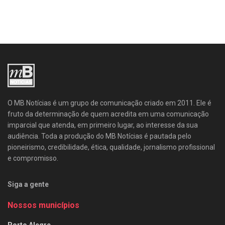
O MB Notícias é um grupo de comunicação criado em 2011. Ele é
fruto da determinação de quem acredita em uma comunicação
imparcial que atenda, em primeiro lugar, ao interesse da sua
audiência. Toda a produção do MB Notícias é pautada pelo
pioneirismo, credibilidade, ética, qualidade, jornalismo profissional
e compromisso.
Siga a gente
Nossos municípios