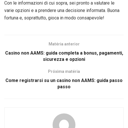
Con le informazioni di cui sopra, sei pronto a valutare le
varie opzioni e a prendere una decisione informata. Buona
fortuna e, soprattutto, gioca in modo consapevole!
Matéria anterior
Casino non AAMS: guida completa a bonus, pagamenti,
sicurezza e opzioni
Próxima matéria
Come registrarsi su un casino non AAMS: guida passo
passo