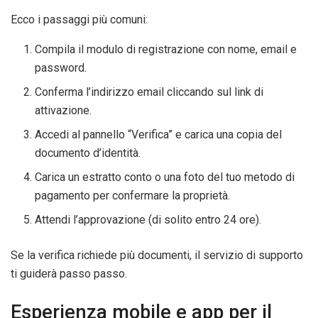
Ecco i passaggi più comuni:
Compila il modulo di registrazione con nome, email e
password.
Conferma l’indirizzo email cliccando sul link di
attivazione.
Accedi al pannello “Verifica” e carica una copia del
documento d’identità.
Carica un estratto conto o una foto del tuo metodo di
pagamento per confermare la proprietà.
Attendi l’approvazione (di solito entro 24 ore).
Se la verifica richiede più documenti, il servizio di supporto
ti guiderà passo passo.
Esperienza mobile e app per il