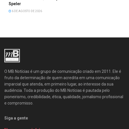
Speler
6 DE AGOSTO DE 2026
O MB Notícias é um grupo de comunicação criado em 2011. Ele é
fruto da determinação de quem acredita em uma comunicação
imparcial que atenda, em primeiro lugar, ao interesse da sua
audiência. Toda a produção do MB Notícias é pautada pelo
pioneirismo, credibilidade, ética, qualidade, jornalismo profissional
e compromisso.
Siga a gente