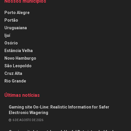
Nossos municípios
Porto Alegre
Portão
Uruguaiana
Ijuí
Osório
Estância Velha
Novo Hamburgo
São Leopoldo
Cruz Alta
Rio Grande
Últimas notícias
Gaming site On-Line: Realistic Information for Safer
Electronic Wagering
6 DE AGOSTO DE 2026