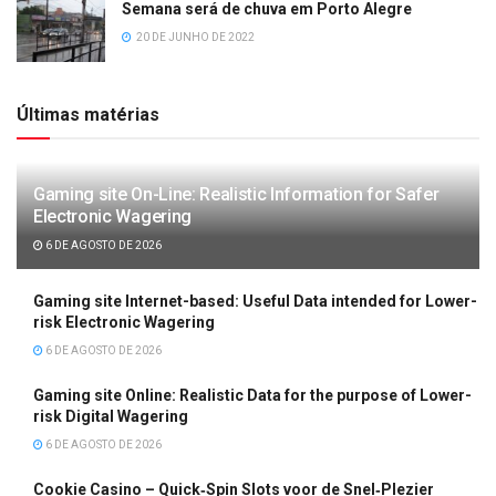
Semana será de chuva em Porto Alegre
20 DE JUNHO DE 2022
Últimas matérias
Gaming site On-Line: Realistic Information for Safer
Electronic Wagering
6 DE AGOSTO DE 2026
Gaming site Internet-based: Useful Data intended for Lower-
risk Electronic Wagering
6 DE AGOSTO DE 2026
Gaming site Online: Realistic Data for the purpose of Lower-
risk Digital Wagering
6 DE AGOSTO DE 2026
Cookie Casino – Quick‑Spin Slots voor de Snel‑Plezier