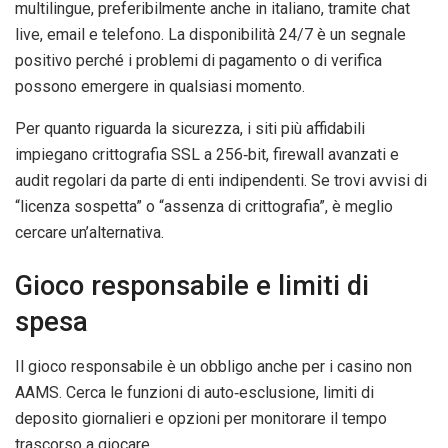
multilingue, preferibilmente anche in italiano, tramite chat
live, email e telefono. La disponibilità 24/7 è un segnale
positivo perché i problemi di pagamento o di verifica
possono emergere in qualsiasi momento.
Per quanto riguarda la sicurezza, i siti più affidabili
impiegano crittografia SSL a 256‑bit, firewall avanzati e
audit regolari da parte di enti indipendenti. Se trovi avvisi di
“licenza sospetta” o “assenza di crittografia”, è meglio
cercare un’alternativa.
Gioco responsabile e limiti di
spesa
Il gioco responsabile è un obbligo anche per i casino non
AAMS. Cerca le funzioni di auto‑esclusione, limiti di
deposito giornalieri e opzioni per monitorare il tempo
trascorso a giocare.