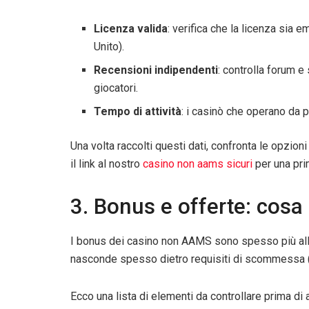
Licenza valida
: verifica che la licenza sia 
Unito).
Recensioni indipendenti
: controlla forum e 
giocatori.
Tempo di attività
: i casinò che operano da pi
Una volta raccolti questi dati, confronta le opzioni
il link al nostro
casino non aams sicuri
per una pri
3. Bonus e offerte: cosa
I bonus dei casino non AAMS sono spesso più allet
nasconde spesso dietro requisiti di scommessa (
Ecco una lista di elementi da controllare prima di