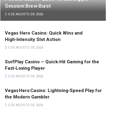
Sessioni Brevi‑Burst
5 DE AGOSTO DE 2026
Vegas Hero Casino: Quick Wins and
High‑Intensity Slot Action
5 DE AGOSTO DE 2026
SurfPlay Casino – Quick‑Hit Gaming for the
Fast‑Loving Player
5 DE AGOSTO DE 2026
Vegas Hero Casino: Lightning‑Speed Play for
the Modern Gambler
5 DE AGOSTO DE 2026