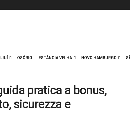
IJUÍ
OSÓRIO
ESTÂNCIA VELHA
NOVO HAMBURGO
S
uida pratica a bonus,
o, sicurezza e