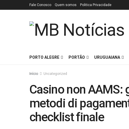
Fale Conosco
Quem somos
Politica Privacidade
PORTO ALEGRE
PORTÃO
URUGUAIANA
Início
Uncategorized
Casino non AAMS: g
metodi di pagament
checklist finale