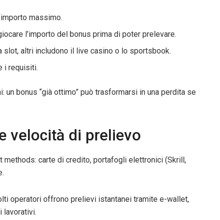
 l’importo massimo.
 giocare l’importo del bonus prima di poter prelevare.
a slot, altri includono il live casino o lo sportsbook.
 i requisiti.
i: un bonus “già ottimo” può trasformarsi in una perdita se
 velocità di prelievo
ethods: carte di credito, portafogli elettronici (Skrill,
e.
ti operatori offrono prelievi istantanei tramite e-wallet,
 lavorativi.