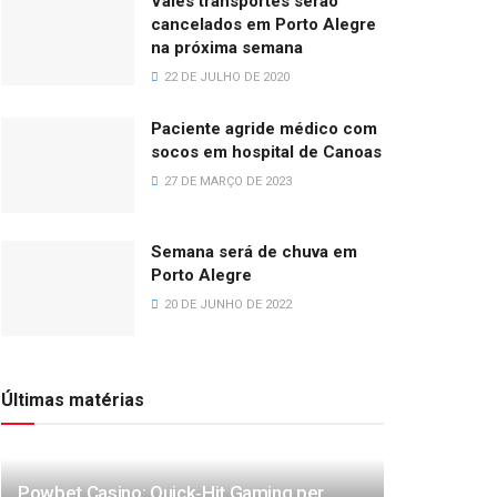
Vales transportes serão
cancelados em Porto Alegre
na próxima semana
22 DE JULHO DE 2020
Paciente agride médico com
socos em hospital de Canoas
27 DE MARÇO DE 2023
Semana será de chuva em
Porto Alegre
20 DE JUNHO DE 2022
Últimas matérias
Powbet Casino: Quick‑Hit Gaming per