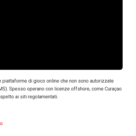
le piattaforme di gioco online che non sono autorizzate
AMS). Spesso operano con licenze offshore, come Curaçao
spetto ai siti regolamentati.
ro