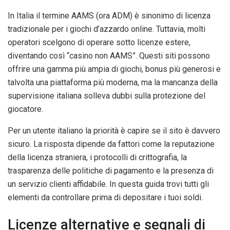
In Italia il termine AAMS (ora ADM) è sinonimo di licenza
tradizionale per i giochi d’azzardo online. Tuttavia, molti
operatori scelgono di operare sotto licenze estere,
diventando così “casino non AAMS”. Questi siti possono
offrire una gamma più ampia di giochi, bonus più generosi e
talvolta una piattaforma più moderna, ma la mancanza della
supervisione italiana solleva dubbi sulla protezione del
giocatore.
Per un utente italiano la priorità è capire se il sito è davvero
sicuro. La risposta dipende da fattori come la reputazione
della licenza straniera, i protocolli di crittografia, la
trasparenza delle politiche di pagamento e la presenza di
un servizio clienti affidabile. In questa guida trovi tutti gli
elementi da controllare prima di depositare i tuoi soldi.
Licenze alternative e segnali di