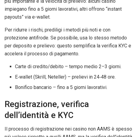
più importante è la velocità di prelievo: alcuni casinò
impiegano fino a 5 giorni lavorativi, altri offrono “instant
payouts” via e-wallet.
Per ridurre i rischi, prediligi i metodi più noti e con
protezione antifrode. Se possibile, usa lo stesso metodo
per deposito e prelievo: questo semplifica la verifica KYC e
accelera il processo di pagamento.
Carte di credito/debito – tempo medio 2–3 giorni.
E‑wallet (Skrill, Neteller) – prelievi in 24‑48 ore.
Bonifico bancario – fino a 5 giorni lavorativi.
Registrazione, verifica
dell’identità e KYC
Il processo di registrazione nei casino non AAMS è spesso
più veloce rispetto a quelli AAMS, ma la verifica dell’identità