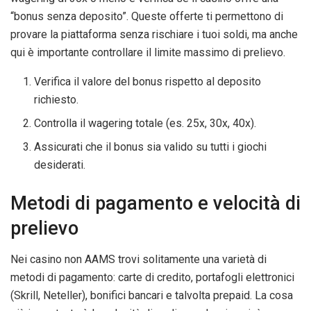
“bonus senza deposito”. Queste offerte ti permettono di
provare la piattaforma senza rischiare i tuoi soldi, ma anche
qui è importante controllare il limite massimo di prelievo.
Verifica il valore del bonus rispetto al deposito
richiesto.
Controlla il wagering totale (es. 25x, 30x, 40x).
Assicurati che il bonus sia valido su tutti i giochi
desiderati.
Metodi di pagamento e velocità di
prelievo
Nei casino non AAMS trovi solitamente una varietà di
metodi di pagamento: carte di credito, portafogli elettronici
(Skrill, Neteller), bonifici bancari e talvolta prepaid. La cosa