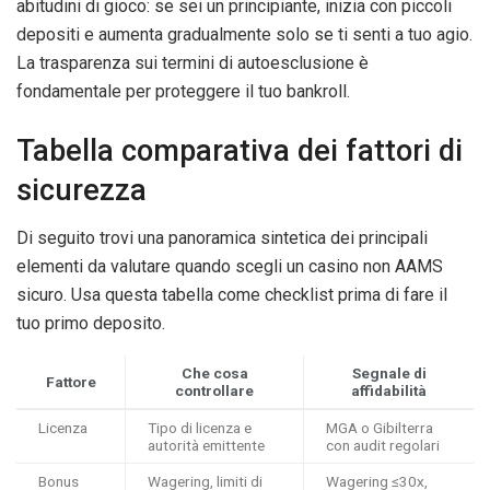
abitudini di gioco: se sei un principiante, inizia con piccoli
depositi e aumenta gradualmente solo se ti senti a tuo agio.
La trasparenza sui termini di autoesclusione è
fondamentale per proteggere il tuo bankroll.
Tabella comparativa dei fattori di
sicurezza
Di seguito trovi una panoramica sintetica dei principali
elementi da valutare quando scegli un casino non AAMS
sicuro. Usa questa tabella come checklist prima di fare il
tuo primo deposito.
Che cosa
Segnale di
Fattore
controllare
affidabilità
Licenza
Tipo di licenza e
MGA o Gibilterra
autorità emittente
con audit regolari
Bonus
Wagering, limiti di
Wagering ≤30x,