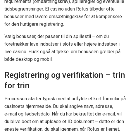
requirements (omsætningskrav), spilleregler og eventuelle
tidsbegrænsninger. Et casino uden Rofus tilbyder ofte
bonusser med lavere omsætningskrav for at kompensere
for den hurtigere registrering.
Vælg bonusser, der passer til din spillestil – om du
foretrækker lave indsatser i slots eller højere indsatser i
live casino. Husk også at tjekke, om bonussen gælder på
både desktop og mobil.
Registrering og verifikation – trin
for trin
Processen starter typisk med at udfylde et kort formular på
casinoets hjemmeside. Du skal angive navn, adresse,
e‑mail og fødselsdato. Når du har bekræftet din e‑mail, vil
du blive bedt om at uploade et ID‑dokument – dette er den
eneste verifikation, du skal igennem, når Rofus er fjernet.