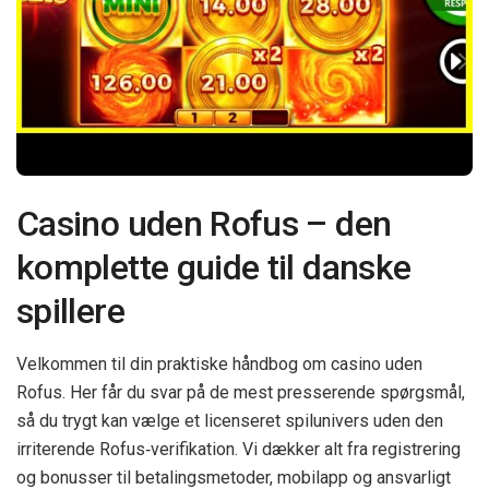
Casino uden Rofus – den
komplette guide til danske
spillere
Velkommen til din praktiske håndbog om casino uden
Rofus. Her får du svar på de mest presserende spørgsmål,
så du trygt kan vælge et licenseret spilunivers uden den
irriterende Rofus‑verifikation. Vi dækker alt fra registrering
og bonusser til betalingsmetoder, mobilapp og ansvarligt