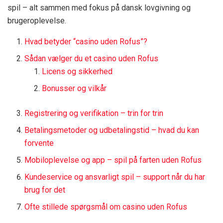
spil – alt sammen med fokus på dansk lovgivning og
brugeroplevelse.
Hvad betyder “casino uden Rofus”?
Sådan vælger du et casino uden Rofus
Licens og sikkerhed
Bonusser og vilkår
Registrering og verifikation – trin for trin
Betalingsmetoder og udbetalingstid – hvad du kan
forvente
Mobiloplevelse og app – spil på farten uden Rofus
Kundeservice og ansvarligt spil – support når du har
brug for det
Ofte stillede spørgsmål om casino uden Rofus