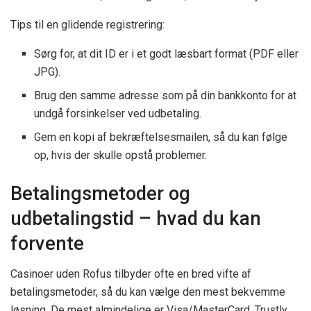
Tips til en glidende registrering:
Sørg for, at dit ID er i et godt læsbart format (PDF eller
JPG).
Brug den samme adresse som på din bankkonto for at
undgå forsinkelser ved udbetaling.
Gem en kopi af bekræftelsesmailen, så du kan følge
op, hvis der skulle opstå problemer.
Betalingsmetoder og
udbetalingstid – hvad du kan
forvente
Casinoer uden Rofus tilbyder ofte en bred vifte af
betalingsmetoder, så du kan vælge den mest bekvemme
løsning. De mest almindelige er Visa/MasterCard, Trustly,