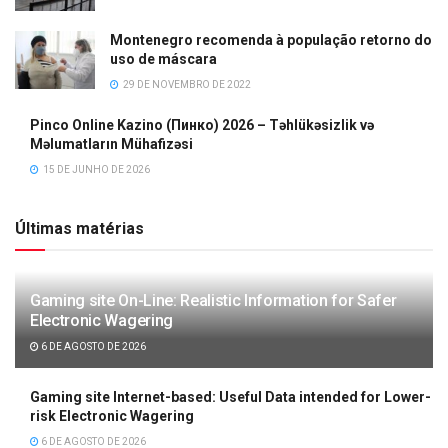
Montenegro recomenda à população retorno do
uso de máscara
29 DE NOVEMBRO DE 2022
Pinco Online Kazino (Пинко) 2026 – Təhlükəsizlik və
Məlumatların Mühafizəsi
15 DE JUNHO DE 2026
Últimas matérias
Gaming site On-Line: Realistic Information for Safer
Electronic Wagering
6 DE AGOSTO DE 2026
Gaming site Internet-based: Useful Data intended for Lower-
risk Electronic Wagering
6 DE AGOSTO DE 2026