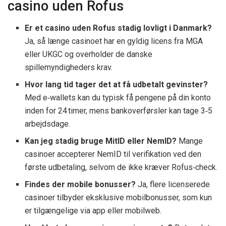
casino uden Rofus
Er et casino uden Rofus stadig lovligt i Danmark?
Ja, så længe casinoet har en gyldig licens fra MGA
eller UKGC og overholder de danske
spillemyndigheders krav.
Hvor lang tid tager det at få udbetalt gevinster?
Med e‑wallets kan du typisk få pengene på din konto
inden for 24 timer, mens bankoverførsler kan tage 3‑5
arbejdsdage.
Kan jeg stadig bruge MitID eller NemID?
Mange
casinoer accepterer NemID til verifikation ved den
første udbetaling, selvom de ikke kræver Rofus‑check.
Findes der mobile bonusser?
Ja, flere licenserede
casinoer tilbyder eksklusive mobilbonusser, som kun
er tilgængelige via app eller mobilweb.