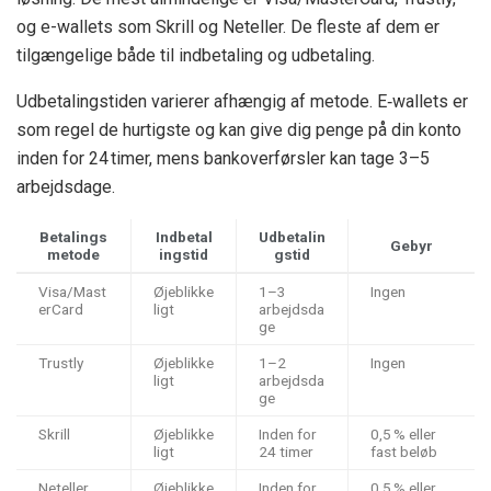
og e-wallets som Skrill og Neteller. De fleste af dem er
tilgængelige både til indbetaling og udbetaling.
Udbetalingstiden varierer afhængig af metode. E‑wallets er
som regel de hurtigste og kan give dig penge på din konto
inden for 24 timer, mens bankoverførsler kan tage 3–5
arbejdsdage.
Betalings
Indbetal
Udbetalin
Gebyr
metode
ingstid
gstid
Visa/Mast
Øjeblikke
1–3
Ingen
erCard
ligt
arbejdsda
ge
Trustly
Øjeblikke
1–2
Ingen
ligt
arbejdsda
ge
Skrill
Øjeblikke
Inden for
0,5 % eller
ligt
24 timer
fast beløb
Neteller
Øjeblikke
Inden for
0,5 % eller