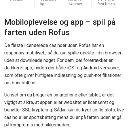
ligt
24 timer
fast beløb
Mobiloplevelse og app – spil på
farten uden Rofus
De fleste licenserede casinoer uden Rofus har en
responsiv mobilweb, så du kan spille direkte i din browser
uden at downloade noget. For dem, der foretrækker en
dedikeret app, findes der både iOS‑ og Android‑versioner,
som ofte giver hurtigere indlæsning og push‑notifikationer
om bonustilbud.
Uanset om du bruger en smartphone eller tablet, er det
vigtigt at sikre, at appen eller websitet er licenseret og
benytter SSL‑kryptering. Sådan kan du trygt spille slots, live
casino eller sportsbetting mens du er på farten, uden at gå
på kompromis med sikkerheden.