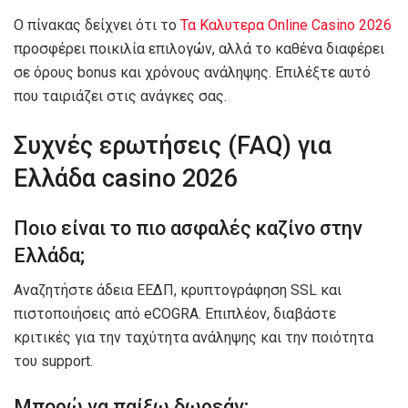
Ο πίνακας δείχνει ότι το
Τα Καλυτερα Online Casino 2026
προσφέρει ποικιλία επιλογών, αλλά το καθένα διαφέρει
σε όρους bonus και χρόνους ανάληψης. Επιλέξτε αυτό
που ταιριάζει στις ανάγκες σας.
Συχνές ερωτήσεις (FAQ) για
Ελλάδα casino 2026
Ποιο είναι το πιο ασφαλές καζίνο στην
Ελλάδα;
Αναζητήστε άδεια ΕΕΔΠ, κρυπτογράφηση SSL και
πιστοποιήσεις από eCOGRA. Επιπλέον, διαβάστε
κριτικές για την ταχύτητα ανάληψης και την ποιότητα
του support.
Μπορώ να παίξω δωρεάν;