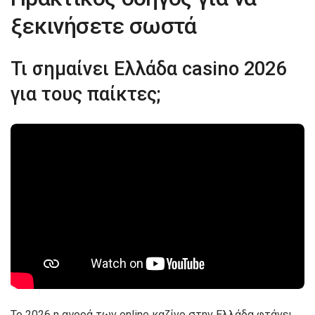
ξεκινήσετε σωστά
Τι σημαίνει Ελλάδα casino 2026
για τους παίκτες;
Το 2026 η αγορά των online καζίνο στην Ελλάδα φτάνει