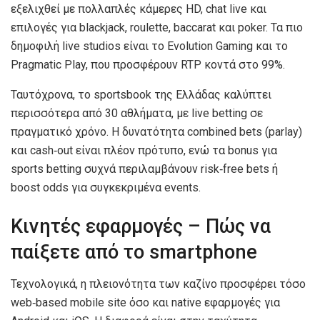
εξελιχθεί με πολλαπλές κάμερες HD, chat live και
επιλογές για blackjack, roulette, baccarat και poker. Τα πιο
δημοφιλή live studios είναι το Evolution Gaming και το
Pragmatic Play, που προσφέρουν RTP κοντά στο 99%.
Ταυτόχρονα, το sportsbook της Ελλάδας καλύπτει
περισσότερα από 30 αθλήματα, με live betting σε
πραγματικό χρόνο. Η δυνατότητα combined bets (parlay)
και cash‑out είναι πλέον πρότυπο, ενώ τα bonus για
sports betting συχνά περιλαμβάνουν risk‑free bets ή
boost odds για συγκεκριμένα events.
Κινητές εφαρμογές – Πώς να
παίξετε από το smartphone
Τεχνολογικά, η πλειονότητα των καζίνο προσφέρει τόσο
web‑based mobile site όσο και native εφαρμογές για