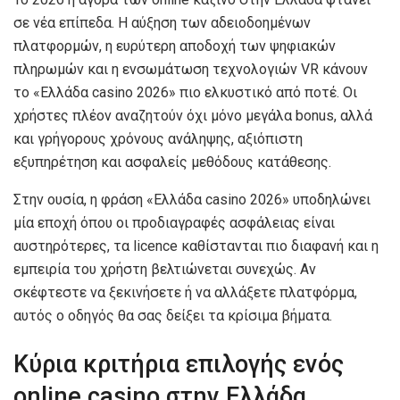
σε νέα επίπεδα. Η αύξηση των αδειοδοημένων
πλατφορμών, η ευρύτερη αποδοχή των ψηφιακών
πληρωμών και η ενσωμάτωση τεχνολογιών VR κάνουν
το «Ελλάδα casino 2026» πιο ελκυστικό από ποτέ. Οι
χρήστες πλέον αναζητούν όχι μόνο μεγάλα bonus, αλλά
και γρήγορους χρόνους ανάληψης, αξιόπιστη
εξυπηρέτηση και ασφαλείς μεθόδους κατάθεσης.
Στην ουσία, η φράση «Ελλάδα casino 2026» υποδηλώνει
μία εποχή όπου οι προδιαγραφές ασφάλειας είναι
αυστηρότερες, τα licence καθίστανται πιο διαφανή και η
εμπειρία του χρήστη βελτιώνεται συνεχώς. Αν
σκέφτεστε να ξεκινήσετε ή να αλλάξετε πλατφόρμα,
αυτός ο οδηγός θα σας δείξει τα κρίσιμα βήματα.
Κύρια κριτήρια επιλογής ενός
online casino στην Ελλάδα