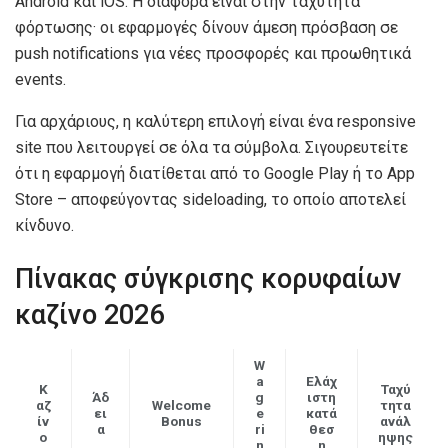
Android και iOS. Η διαφορά είναι στην ταχύτητα
φόρτωσης· οι εφαρμογές δίνουν άμεση πρόσβαση σε
push notifications για νέες προσφορές και προωθητικά
events.
Για αρχάριους, η καλύτερη επιλογή είναι ένα responsive
site που λειτουργεί σε όλα τα σύμβολα. Σιγουρευτείτε
ότι η εφαρμογή διατίθεται από το Google Play ή το App
Store – αποφεύγοντας sideloading, το οποίο αποτελεί
κίνδυνο.
Πίνακας σύγκρισης κορυφαίων
καζίνο 2026
W
a
Ελάχ
Κ
Ταχύ
Άδ
g
ιστη
αζ
Welcome
τητα
ει
e
κατά
ίν
Bonus
ανάλ
α
ri
θεσ
ο
ηψης
n
η