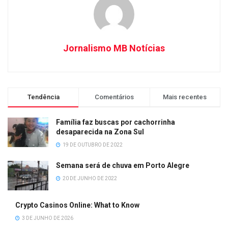
Jornalismo MB Notícias
Tendência
Comentários
Mais recentes
Família faz buscas por cachorrinha
desaparecida na Zona Sul
19 DE OUTUBRO DE 2022
Semana será de chuva em Porto Alegre
20 DE JUNHO DE 2022
Crypto Casinos Online: What to Know
3 DE JUNHO DE 2026