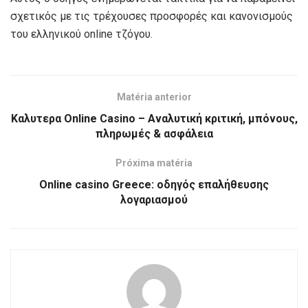
σχετικός με τις τρέχουσες προσφορές και κανονισμούς
του ελληνικού online τζόγου.
Matéria anterior
Καλυτερα Online Casino – Αναλυτική κριτική, μπόνους,
πληρωμές & ασφάλεια
Próxima matéria
Online casino Greece: οδηγός επαλήθευσης
λογαριασμού