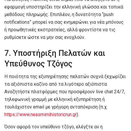
εφαρμογή υποστηρίζει την ελληνική γλώσσα και τοπικά
μεθόδους πληρωμής. Επιπλέον, η δυνατότητα “push
notifications” μπορεί να σας ενημερώνει για νέα μπόνους
ή προωθητικές εκστρατείες, αλλά φροντίστε να τις
ρυθμίσετε ώστε να μην σας ενοχλούν.
7. Υποστήριξη Πελατών και
Υπεύθυνος Τζόγος
Η ποιότητα της εξυπηρέτησης πελατών συχνά ξεχωρίζει
τα αξιόπιστα καζίνο από τα λιγότερο αξιόπιστα.
Αναζητήστε πλατφόρμες που προσφέρουν live chat 24/7,
τηλεφωνική γραμμή με ελληνική εξυπηρέτηση ή
τουλάχιστον email με γρήγορη ανταπόκριση (π.χ.
https://www.neasmirnihistoricrun.gr
).
Όσον αφορά τον υπεύθυνο τζόγο, ελέγξτε αν η