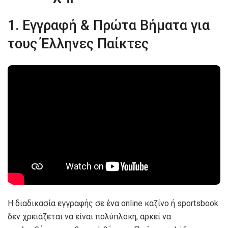
1. Εγγραφή & Πρώτα Βήματα για
τους Έλληνες Παίκτες
Η διαδικασία εγγραφής σε ένα online καζίνο ή sportsbook
δεν χρειάζεται να είναι πολύπλοκη, αρκεί να