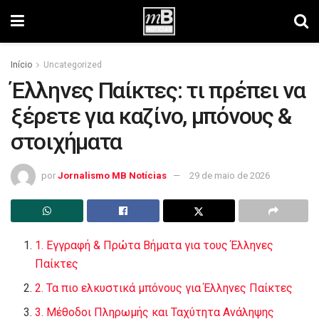
Início
Uncategorized
Έλληνες Παίκτες: τι πρέπει να
ξέρετε για καζίνο, μπόνους &
στοιχήματα
por
Jornalismo MB Notícias
29 de maio de 2026
1. Εγγραφή & Πρώτα Βήματα για τους Έλληνες
Παίκτες
2. Τα πιο ελκυστικά μπόνους για Έλληνες Παίκτες
3. Μέθοδοι Πληρωμής και Ταχύτητα Ανάληψης