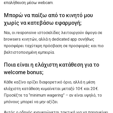
επαλήθευση μέσω webcam.
Μπορώ να παίξω από το κινητό μου
χωρίς να κατεβάσω εφαρμογή;
Ναι, οι responsive ιστοσελίδες λειτουργούν άψογα σε
browsers κινητών, αλλά η dedicated app συνήθως
προσφέρει ταχύτερη πρόσβαση σε προσφορές και πιο
βελτιστοποιημένη εμπειρία.
Ποια είναι η ελάχιστη κατάθεση για το
welcome bonus;
Κάθε καζίνο ορίζει διαφορετικό όριο, αλλά η μέση
ελάχιστη κατάθεση κυμαίνεται μεταξύ 10 € και 20 €.
Προσέξτε τα “minimum wagering” – αν είναι υψηλό, το
μπόνους μπορεί να μην αξίζει.
Αυτός ο οδηγός ενημερώνεται τακτικά για να παραμείνει