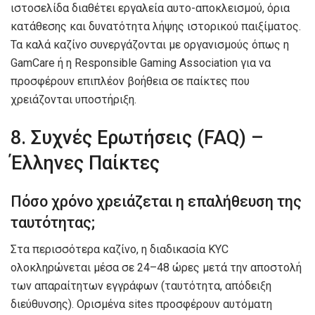
ιστοσελίδα διαθέτει εργαλεία αυτο-αποκλεισμού, όρια
κατάθεσης και δυνατότητα λήψης ιστορικού παιξίματος.
Τα καλά καζίνο συνεργάζονται με οργανισμούς όπως η
GamCare ή η Responsible Gaming Association για να
προσφέρουν επιπλέον βοήθεια σε παίκτες που
χρειάζονται υποστήριξη.
8. Συχνές Ερωτήσεις (FAQ) –
Έλληνες Παίκτες
Πόσο χρόνο χρειάζεται η επαλήθευση της
ταυτότητας;
Στα περισσότερα καζίνο, η διαδικασία KYC
ολοκληρώνεται μέσα σε 24–48 ώρες μετά την αποστολή
των απαραίτητων εγγράφων (ταυτότητα, απόδειξη
διεύθυνσης). Ορισμένα sites προσφέρουν αυτόματη