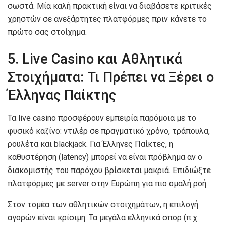
σωστά. Μία καλή πρακτική είναι να διαβάσετε κριτικές
χρηστών σε ανεξάρτητες πλατφόρμες πριν κάνετε το
πρώτο σας στοίχημα.
5. Live Casino και Αθλητικά
Στοιχήματα: Τι Πρέπει να Ξέρει ο
Έλληνας Παίκτης
Τα live casino προσφέρουν εμπειρία παρόμοια με το
φυσικό καζίνο: ντιλέρ σε πραγματικό χρόνο, τράπουλα,
ρουλέτα και blackjack. Για Έλληνες Παίκτες, η
καθυστέρηση (latency) μπορεί να είναι πρόβλημα αν ο
διακομιστής του παρόχου βρίσκεται μακριά. Επιδιώξτε
πλατφόρμες με server στην Ευρώπη για πιο ομαλή ροή.
Στον τομέα των αθλητικών στοιχημάτων, η επιλογή
αγορών είναι κρίσιμη. Τα μεγάλα ελληνικά σπορ (π.χ.