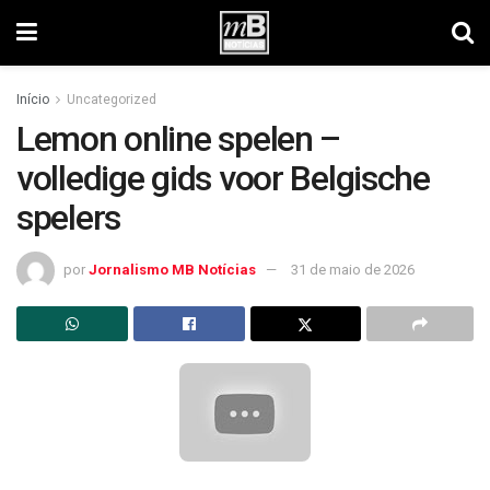
Início
Uncategorized
Lemon online spelen –
volledige gids voor Belgische
spelers
por
Jornalismo MB Notícias
31 de maio de 2026