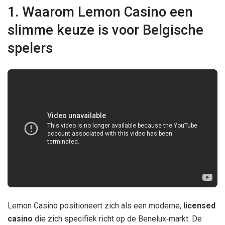
1. Waarom Lemon Casino een
slimme keuze is voor Belgische
spelers
Lemon Casino positioneert zich als een moderne,
licensed
casino
die zich specifiek richt op de Benelux‑markt. De