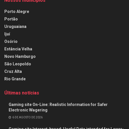
Nossos municípios
Porto Alegre
Portão
Uruguaiana
Ijuí
Osório
Estância Velha
Novo Hamburgo
São Leopoldo
Cruz Alta
Rio Grande
Últimas notícias
Gaming site On-Line: Realistic Information for Safer
Electronic Wagering
6 DE AGOSTO DE 2026