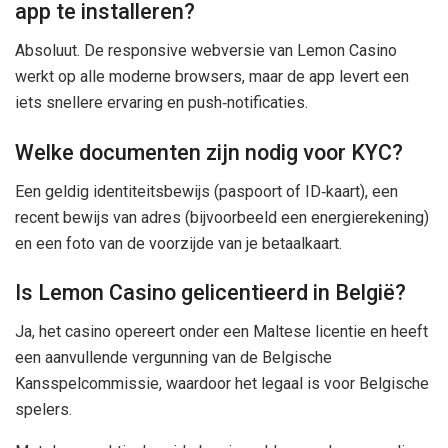
app te installeren?
Absoluut. De responsive webversie van Lemon Casino
werkt op alle moderne browsers, maar de app levert een
iets snellere ervaring en push‑notificaties.
Welke documenten zijn nodig voor KYC?
Een geldig identiteitsbewijs (paspoort of ID‑kaart), een
recent bewijs van adres (bijvoorbeeld een energierekening)
en een foto van de voorzijde van je betaalkaart.
Is Lemon Casino gelicentieerd in België?
Ja, het casino opereert onder een Maltese licentie en heeft
een aanvullende vergunning van de Belgische
Kansspelcommissie, waardoor het legaal is voor Belgische
spelers.