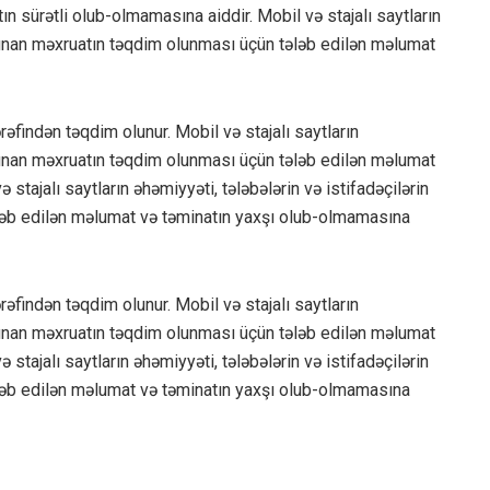
ın sürətli olub-olmamasına aiddir. Mobil və stajalı saytların
olunan məxruatın təqdim olunması üçün tələb edilən məlumat
əfindən təqdim olunur. Mobil və stajalı saytların
olunan məxruatın təqdim olunması üçün tələb edilən məlumat
stajalı saytların əhəmiyyəti, tələbələrin və istifadəçilərin
ləb edilən məlumat və təminatın yaxşı olub-olmamasına
əfindən təqdim olunur. Mobil və stajalı saytların
olunan məxruatın təqdim olunması üçün tələb edilən məlumat
stajalı saytların əhəmiyyəti, tələbələrin və istifadəçilərin
ləb edilən məlumat və təminatın yaxşı olub-olmamasına