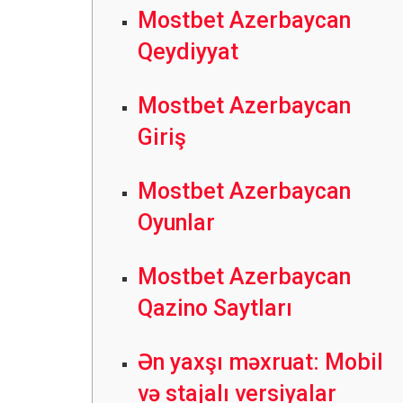
Mostbet Azerbaycan
Qeydiyyat
Mostbet Azerbaycan
Giriş
Mostbet Azerbaycan
Oyunlar
Mostbet Azerbaycan
Qazino Saytları
Ən yaxşı məxruat: Mobil
və stajalı versiyalar