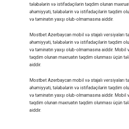
tələbələrin və istifadəçilərin təqdim olunan məxruat
əhəmiyyəti, tələbələrin və istifadəçilərin təqdim 
və təminatın yaxşı olub-olmamasına aiddir.
Mostbet Azerbaycan mobil və stajalı versiyaları tər
əhəmiyyəti, tələbələrin və istifadəçilərin təqdim 
və təminatın yaxşı olub-olmamasına aiddir. Mobil və 
təqdim olunan məxruatın təqdim olunması üçün tə
aiddir.
Mostbet Azerbaycan mobil və stajalı versiyaları tər
əhəmiyyəti, tələbələrin və istifadəçilərin təqdim 
və təminatın yaxşı olub-olmamasına aiddir. Mobil və 
təqdim olunan məxruatın təqdim olunması üçün tə
aiddir.