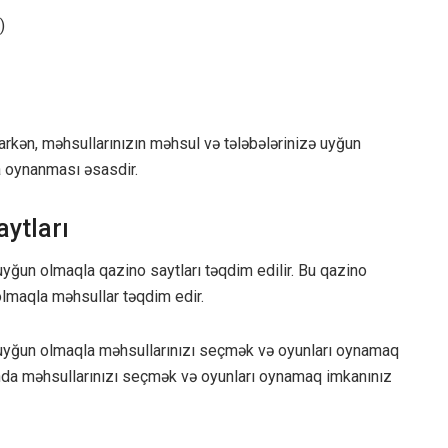
)
kən, məhsullarınızın məhsul və tələbələrinizə uyğun
a oynanması əsasdir.
ytları
ğun olmaqla qazino saytları təqdim edilir. Bu qazino
 olmaqla məhsullar təqdim edir.
uyğun olmaqla məhsullarınızı seçmək və oyunları oynamaq
da məhsullarınızı seçmək və oyunları oynamaq imkanınız