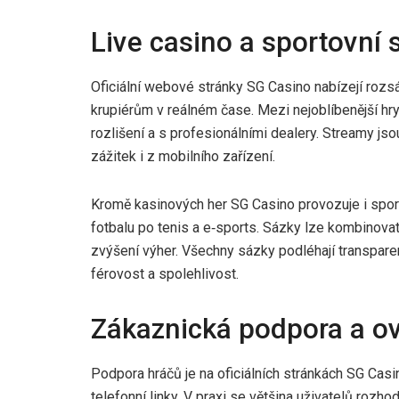
Live casino a sportovní 
Oficiální webové stránky SG Casino nabízejí rozs
krupiérům v reálném čase. Mezi nejoblíbenější hry
rozlišení a s profesionálními dealery. Streamy jso
zážitek i z mobilního zařízení.
Kromě kasinových her SG Casino provozuje i sport
fotbalu po tenis a e‑sports. Sázky lze kombinova
zvýšení výher. Všechny sázky podléhají transparen
férovost a spolehlivost.
Zákaznická podpora a o
Podpora hráčů je na oficiálních stránkách SG Casi
telefonní linky. V praxi se většina uživatelů rozh