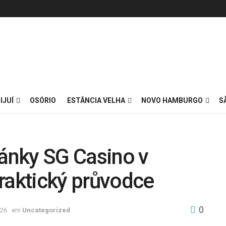
IJUÍ
OSÓRIO
ESTÂNCIA VELHA
NOVO HAMBURGO
S
ránky SG Casino v
raktický průvodce
0
026
em
Uncategorized