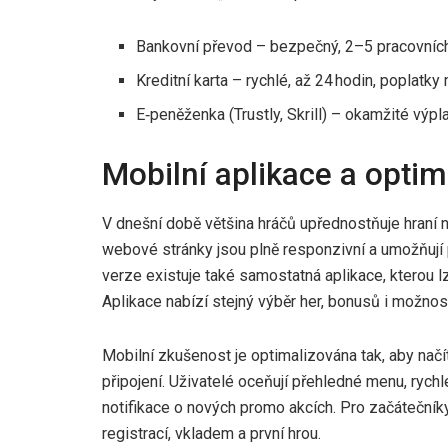
Bankovní převod – bezpečný, 2–5 pracovních
Kreditní karta – rychlé, až 24 hodin, poplatky
E‑peněženka (Trustly, Skrill) – okamžité výpla
Mobilní aplikace a optim
V dnešní době většina hráčů upřednostňuje hraní n
webové stránky jsou plně responzivní a umožňují 
verze existuje také samostatná aplikace, kterou l
Aplikace nabízí stejný výběr her, bonusů i možnos
Mobilní zkušenost je optimalizována tak, aby načít
připojení. Uživatelé oceňují přehledné menu, rych
notifikace o nových promo akcích. Pro začátečníky
registrací, vkladem a první hrou.