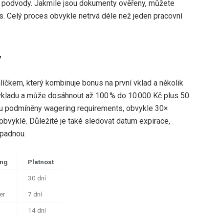
ed podvody. Jakmile jsou dokumenty ověřeny, můžete
us. Celý proces obvykle netrvá déle než jeden pracovní
y
líčkem, který kombinuje bonus na první vklad a několik
 vkladu a může dosáhnout až 100 % do 10 000 Kč plus 50
sou podmíněny wagering requirements, obvykle 30×
bvyklé. Důležité je také sledovat datum expirace,
opadnou.
ing
Platnost
30 dní
er
7 dní
14 dní