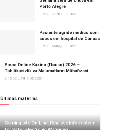
Semana será de chuva em
Porto Alegre
20 DE JUNHO DE 2022
Paciente agride médico com
socos em hospital de Canoas
27 DE MARÇO DE 2023
Pinco Online Kazino (Пинко) 2026 –
Təhlükəsizlik və Məlumatların Mühafizəsi
15 DE JUNHO DE 2026
Últimas matérias
Gaming site On-Line: Realistic Information
for Safer Electronic Wagering