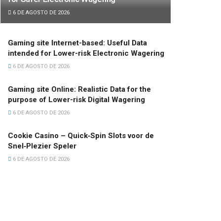
6 DE AGOSTO DE 2026
Gaming site Internet-based: Useful Data
intended for Lower-risk Electronic Wagering
6 DE AGOSTO DE 2026
Gaming site Online: Realistic Data for the
purpose of Lower-risk Digital Wagering
6 DE AGOSTO DE 2026
Cookie Casino – Quick‑Spin Slots voor de
Snel‑Plezier Speler
6 DE AGOSTO DE 2026