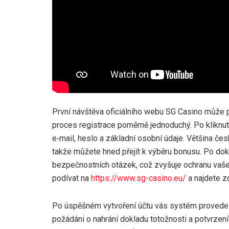
První návštěva oficiálního webu SG Casino může p
proces registrace poměrně jednoduchý. Po kliknutí
e‑mail, heslo a základní osobní údaje. Většina česk
takže můžete hned přejít k výběru bonusu. Po dok
bezpečnostních otázek, což zvyšuje ochranu vaše
podívat na
https://www.sg-casino.eu/
a najdete z
Po úspěšném vytvoření účtu vás systém provede
požádáni o nahrání dokladu totožnosti a potvrzení