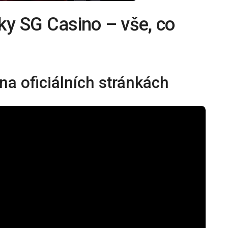
ky SG Casino – vše, co
na oficiálních stránkách