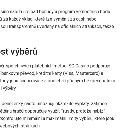
Casino nabízí i reload bonusy a program věrnostních bodů.
ů za každý vklad, které lze vyměnit za cash nebo
jsou transparentně uvedeny na oficiálních stránkách, takže
ost výběrů
běr spolehlivých platebních metod. SG Casino podporuje
 bankovní převod, kreditní karty (Visa, Mastercard) a
metody jsou licencované a podléhají přísným bezpečnostním
i výběry.
E‑peněženky často umožňují okamžité výplaty, zatímco
tšina hráčů doporučuje využít Trustly, protože nabízí
kontrolujte minimální a maximální limity výběru, které jsou
h webových stránkách.