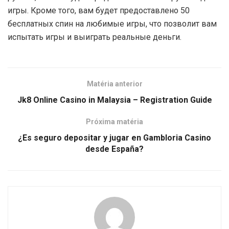
игры. Кроме того, вам будет предоставлено 50
бесплатных спин на любимые игры, что позволит вам
испытать игры и выиграть реальные деньги.
Matéria anterior
Jk8 Online Casino in Malaysia – Registration Guide
Próxima matéria
¿Es seguro depositar y jugar en Gambloria Casino
desde España?