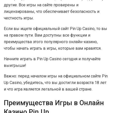
другие. Все игры на сайте проверены и
лицензированы, что обеспечивает безопасность и
честность игры.
Если вы ищете официальный сайт Pin Up Casino, то вы
на правом пути. Вам доступны все функции и
преимущества этого популярного онлайн-казино,
чтобы начать играть в игры, которые вам нравятся.
Начните играть в Pin Up Casino сегодня и получайте
выигрыши!
Важно: перед началом игры на официальном сайте Pin
Up Casino, убедитесь, что вы достигли возраста 18 лет
и что игра является легальной в вашей стране.
Преимущества Игры в Онлайн
Казино Pin Up