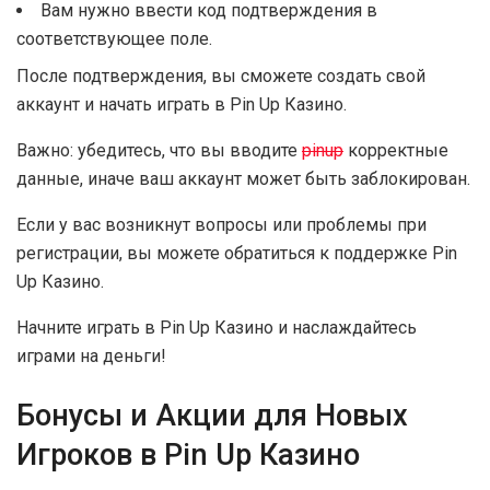
Вам нужно ввести код подтверждения в
соответствующее поле.
После подтверждения, вы сможете создать свой
аккаунт и начать играть в Pin Up Казино.
Важно: убедитесь, что вы вводите
pinup
корректные
данные, иначе ваш аккаунт может быть заблокирован.
Если у вас возникнут вопросы или проблемы при
регистрации, вы можете обратиться к поддержке Pin
Up Казино.
Начните играть в Pin Up Казино и наслаждайтесь
играми на деньги!
Бонусы и Акции для Новых
Игроков в Pin Up Казино