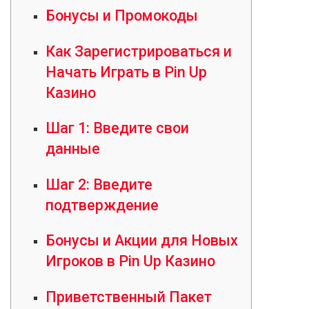
Бонусы и Промокоды
Как Зарегистрироваться и
Начать Играть в Pin Up
Казино
Шаг 1: Введите свои
данные
Шаг 2: Введите
подтверждение
Бонусы и Акции для Новых
Игроков в Pin Up Казино
Приветственный Пакет