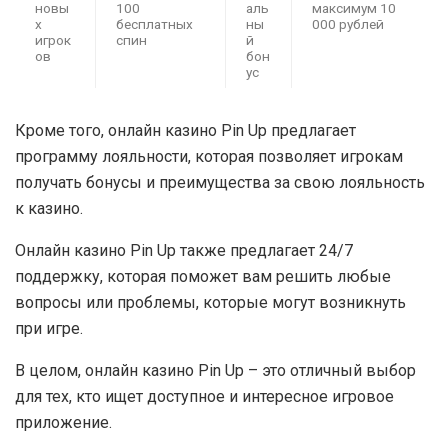
новы
100
аль
максимум 10
х
бесплатных
ны
000 рублей
игрок
спин
й
ов
бон
ус
Кроме того, онлайн казино Pin Up предлагает
программу лояльности, которая позволяет игрокам
получать бонусы и преимущества за свою лояльность
к казино.
Онлайн казино Pin Up также предлагает 24/7
поддержку, которая поможет вам решить любые
вопросы или проблемы, которые могут возникнуть
при игре.
В целом, онлайн казино Pin Up – это отличный выбор
для тех, кто ищет доступное и интересное игровое
приложение.