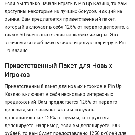
Если вы только начали играть в Pin Up Казино, то вам
доступны некоторые из лучших бонусов и акций на
рынке. Вам предлагается приветственный пакет,
который включает в себя 125% от первого депозита, а
также 50 бесплатных спин на любимые игры. Это
отличный способ начать свою игровую карьеру в Pin
Up Казино.
Приветственный Пакет для Новых
Игроков
Приветственный пакет для новых игроков в Pin Up
Казино включает в себя несколько интересных
предложений. Вам предлагается 125% от первого
депозита, что означает, что вы получите
дополнительные 125% от суммы, которую вы
депонируете. Например, если вы депонируете 1000
рублей, то вам будет предоставлено 1250 рублей для