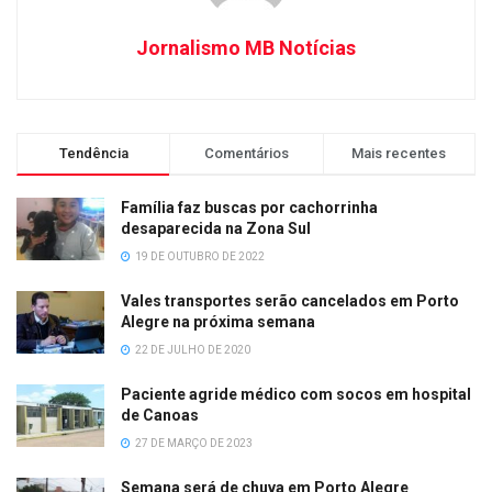
Jornalismo MB Notícias
Tendência
Comentários
Mais recentes
Família faz buscas por cachorrinha
desaparecida na Zona Sul
19 DE OUTUBRO DE 2022
Vales transportes serão cancelados em Porto
Alegre na próxima semana
22 DE JULHO DE 2020
Paciente agride médico com socos em hospital
de Canoas
27 DE MARÇO DE 2023
Semana será de chuva em Porto Alegre