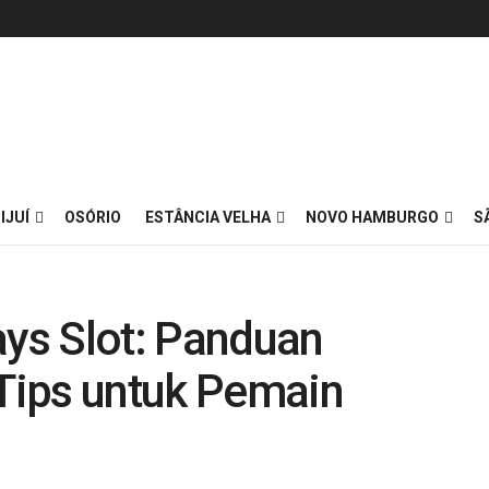
IJUÍ
OSÓRIO
ESTÂNCIA VELHA
NOVO HAMBURGO
S
ys Slot: Panduan
 Tips untuk Pemain