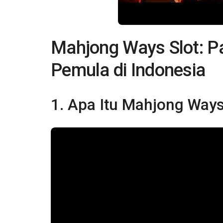
Mahjong Ways Slot: P
Pemula di Indonesia
1. Apa Itu Mahjong Ways