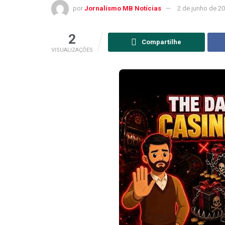
por
Jornalismo MB Notícias
2 de junho de 2
2
Compartilhe
VISUALIZAÇÕES