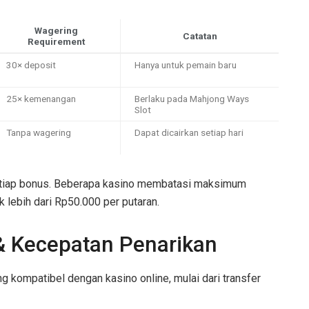
Wagering
Catatan
Requirement
30× deposit
Hanya untuk pemain baru
25× kemenangan
Berlaku pada Mahjong Ways
Slot
Tanpa wagering
Dapat dicairkan setiap hari
etiap bonus. Beberapa kasino membatasi maksimum
 lebih dari Rp50.000 per putaran.
& Kecepatan Penarikan
 kompatibel dengan kasino online, mulai dari transfer