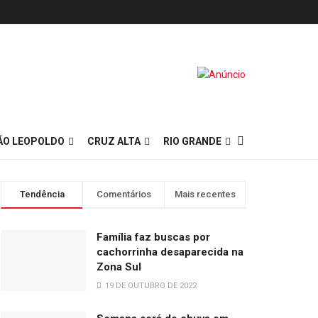
ÃO LEOPOLDO
CRUZ ALTA
RIO GRANDE
Tendência
Comentários
Mais recentes
Família faz buscas por
cachorrinha desaparecida na
Zona Sul
19 DE OUTUBRO DE 2022