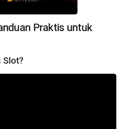
anduan Praktis untuk
 Slot?