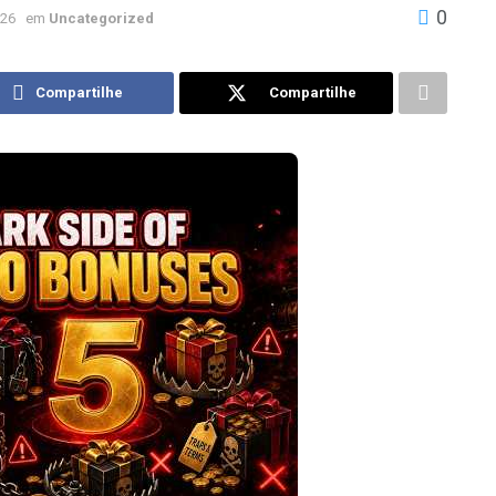
0
026
em
Uncategorized
Compartilhe
Compartilhe