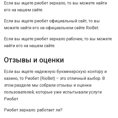
Если вы ищете риобет зеркало, то вы можете найти
его на нашем сайте.
Если вы ищете риобет официальный сайт, то вы
можете найти его на официальном сайте RioBet.
Если вы ищете риобет зеркало рабочее, то вы можете
найти его на нашем сайте.
Отзывы и оценки
Если вы ищете надежную букмекерскую контору и
казино, то Риобет (RioBet) – это отличный выбор. В
этом разделе мы собрали отзывы и оценки
пользователей, которые уже испытывали услуги
Риобет.
Риобет зеркало: работает ли?