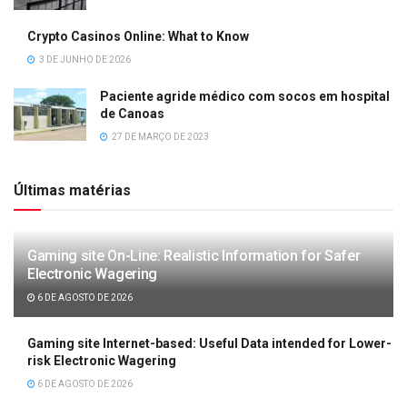
Crypto Casinos Online: What to Know
3 DE JUNHO DE 2026
Paciente agride médico com socos em hospital
de Canoas
27 DE MARÇO DE 2023
Últimas matérias
Gaming site On-Line: Realistic Information for Safer
Electronic Wagering
6 DE AGOSTO DE 2026
Gaming site Internet-based: Useful Data intended for Lower-
risk Electronic Wagering
6 DE AGOSTO DE 2026