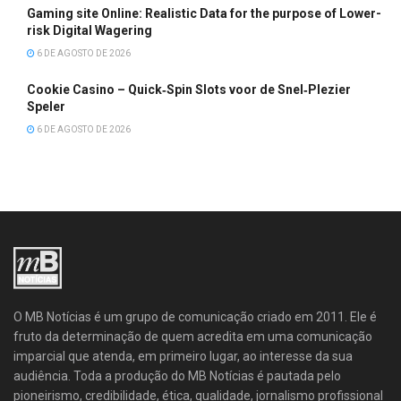
Gaming site Online: Realistic Data for the purpose of Lower-
risk Digital Wagering
6 DE AGOSTO DE 2026
Cookie Casino – Quick‑Spin Slots voor de Snel‑Plezier
Speler
6 DE AGOSTO DE 2026
O MB Notícias é um grupo de comunicação criado em 2011. Ele é
fruto da determinação de quem acredita em uma comunicação
imparcial que atenda, em primeiro lugar, ao interesse da sua
audiência. Toda a produção do MB Notícias é pautada pelo
pioneirismo, credibilidade, ética, qualidade, jornalismo profissional