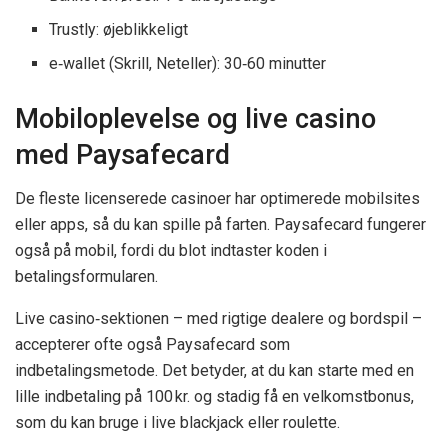
Trustly: øjeblikkeligt
e‑wallet (Skrill, Neteller): 30‑60 minutter
Mobiloplevelse og live casino
med Paysafecard
De fleste licenserede casinoer har optimerede mobilsites
eller apps, så du kan spille på farten. Paysafecard fungerer
også på mobil, fordi du blot indtaster koden i
betalingsformularen.
Live casino‑sektionen – med rigtige dealere og bordspil –
accepterer ofte også Paysafecard som
indbetalingsmetode. Det betyder, at du kan starte med en
lille indbetaling på 100 kr. og stadig få en velkomstbonus,
som du kan bruge i live blackjack eller roulette.