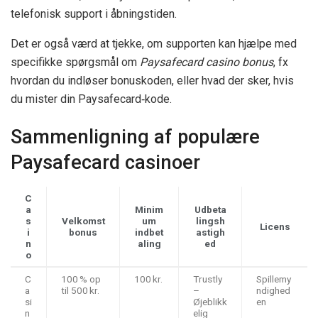
telefonisk support i åbningstiden.
Det er også værd at tjekke, om supporten kan hjælpe med
specifikke spørgsmål om
Paysafecard casino bonus
, fx
hvordan du indløser bonuskoden, eller hvad der sker, hvis
du mister din Paysafecard‑kode.
Sammenligning af populære
Paysafecard casinoer
C
a
Minim
Udbeta
s
Velkomst
um
lingsh
Licens
i
bonus
indbet
astigh
n
aling
ed
o
C
100 % op
100 kr.
Trustly
Spillemy
a
til 500 kr.
–
ndighed
si
Øjeblikk
en
n
elig