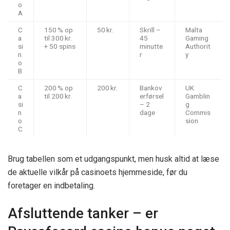
o
A
C
150 % op
50 kr.
Skrill –
Malta
a
til 300 kr.
45
Gaming
si
+ 50 spins
minutte
Authorit
n
r
y
o
B
C
200 % op
200 kr.
Bankov
UK
a
til 200 kr.
erførsel
Gamblin
si
– 2
g
n
dage
Commis
o
sion
C
Brug tabellen som et udgangspunkt, men husk altid at læse
de aktuelle vilkår på casinoets hjemmeside, før du
foretager en indbetaling.
Afsluttende tanker – er