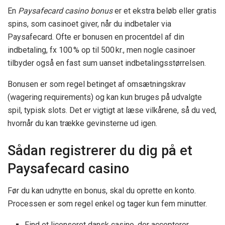
En
Paysafecard casino bonus
er et ekstra beløb eller gratis
spins, som casinoet giver, når du indbetaler via
Paysafecard. Ofte er bonusen en procentdel af din
indbetaling, fx 100 % op til 500 kr., men nogle casinoer
tilbyder også en fast sum uanset indbetalingsstørrelsen.
Bonusen er som regel betinget af omsætningskrav
(wagering requirements) og kan kun bruges på udvalgte
spil, typisk slots. Det er vigtigt at læse vilkårene, så du ved,
hvornår du kan trække gevinsterne ud igen.
Sådan registrerer du dig på et
Paysafecard casino
Før du kan udnytte en bonus, skal du oprette en konto.
Processen er som regel enkel og tager kun fem minutter.
Find et licenseret dansk casino, der accepterer