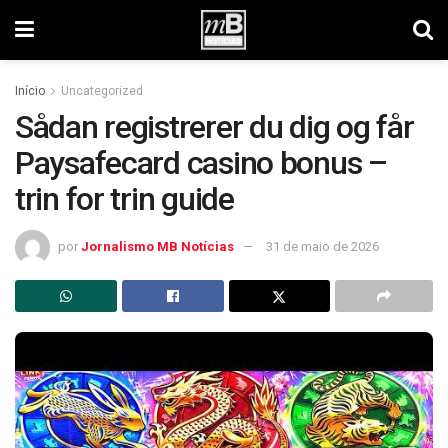
Início
Uncategorized
Sådan registrerer du dig og får
Paysafecard casino bonus –
trin for trin guide
por
Jornalismo MB Notícias
31 de maio de 2026