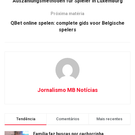
Auszahlungsmethoden für Spieler in Luxemburg
Próxima matéria
QBet online spelen: complete gids voor Belgische
spelers
Jornalismo MB Notícias
Tendência
Comentários
Mais recentes
Família faz buscas por cachorrinha