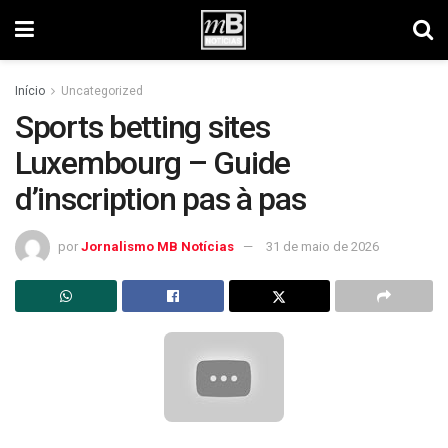
Início
Uncategorized
Sports betting sites
Luxembourg – Guide
d’inscription pas à pas
por
Jornalismo MB Notícias
31 de maio de 2026