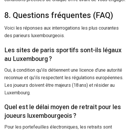
8. Questions fréquentes (FAQ)
Voici les réponses aux interrogations les plus courantes
des parieurs luxembourgeois.
Les sites de paris sportifs sont-ils légaux
au Luxembourg ?
Oui, à condition qu’ils détiennent une licence d’une autorité
reconnue et qu’ils respectent les régulations européennes.
Les joueurs doivent être majeurs (18 ans) et résider au
Luxembourg.
Quel est le délai moyen de retrait pour les
joueurs luxembourgeois ?
Pour les portefeuilles électroniques, les retraits sont