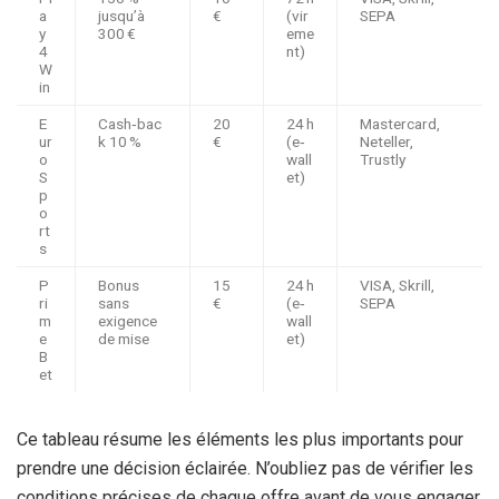
a
jusqu’à
€
(vir
SEPA
y
300 €
eme
4
nt)
W
in
E
Cash‑bac
20
24 h
Mastercard,
ur
k 10 %
€
(e‑
Neteller,
o
wall
Trustly
S
et)
p
o
rt
s
P
Bonus
15
24 h
VISA, Skrill,
ri
sans
€
(e‑
SEPA
m
exigence
wall
e
de mise
et)
B
et
Ce tableau résume les éléments les plus importants pour
prendre une décision éclairée. N’oubliez pas de vérifier les
conditions précises de chaque offre avant de vous engager.