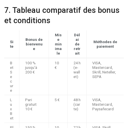
7. Tableau comparatif des bonus
et conditions
Mis
Dél
Bonus de
e
ai
Si
Méthodes de
bienvenu
min
de
te
paiement
e
ima
retr
le
ait
B
100 %
10
24 h
VISA,
et
jusqu’à
€
(e‑
Mastercard,
S
200 €
wall
Skrill, Neteller,
e
et)
SEPA
c
ur
e
L
Pari
5 €
48 h
VISA,
u
gratuit
(car
Mastercard,
x
10 €
te)
Paysafecard
B
et
Pl
150 %
10
72 h
VISA, Skrill,