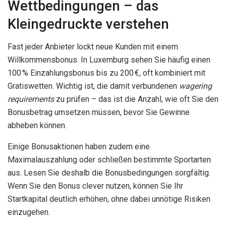
Wettbedingungen – das
Kleingedruckte verstehen
Fast jeder Anbieter lockt neue Kunden mit einem
Willkommensbonus. In Luxemburg sehen Sie häufig einen
100 % Einzahlungsbonus bis zu 200 €, oft kombiniert mit
Gratiswetten. Wichtig ist, die damit verbundenen
wagering
requirements
zu prüfen – das ist die Anzahl, wie oft Sie den
Bonusbetrag umsetzen müssen, bevor Sie Gewinne
abheben können.
Einige Bonusaktionen haben zudem eine
Maximalauszahlung oder schließen bestimmte Sportarten
aus. Lesen Sie deshalb die Bonusbedingungen sorgfältig.
Wenn Sie den Bonus clever nutzen, können Sie Ihr
Startkapital deutlich erhöhen, ohne dabei unnötige Risiken
einzugehen.