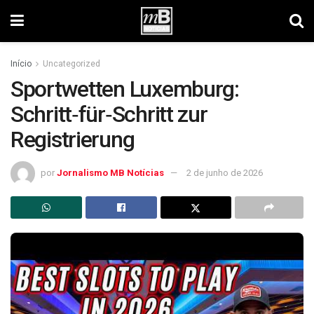
Início
Uncategorized
Sportwetten Luxemburg:
Schritt‑für‑Schritt zur
Registrierung
por
Jornalismo MB Notícias
2 de junho de 2026