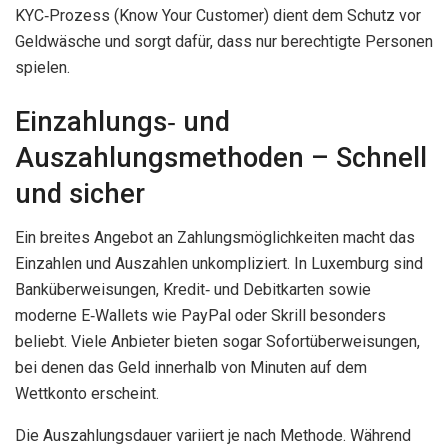
KYC‑Prozess (Know Your Customer) dient dem Schutz vor
Geldwäsche und sorgt dafür, dass nur berechtigte Personen
spielen.
Einzahlungs‑ und
Auszahlungsmethoden – Schnell
und sicher
Ein breites Angebot an Zahlungsmöglichkeiten macht das
Einzahlen und Auszahlen unkompliziert. In Luxemburg sind
Banküberweisungen, Kredit‑ und Debitkarten sowie
moderne E‑Wallets wie PayPal oder Skrill besonders
beliebt. Viele Anbieter bieten sogar Sofortüberweisungen,
bei denen das Geld innerhalb von Minuten auf dem
Wettkonto erscheint.
Die Auszahlungsdauer variiert je nach Methode. Während