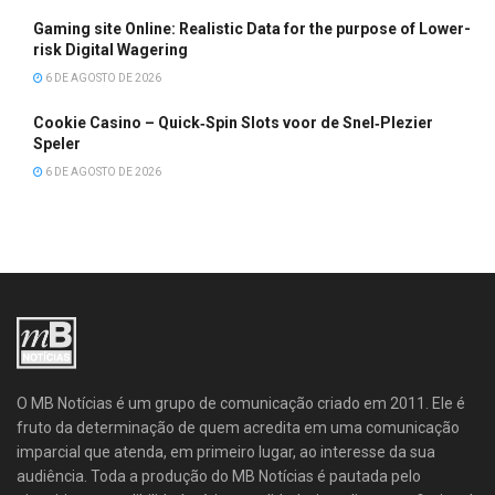
Gaming site Online: Realistic Data for the purpose of Lower-
risk Digital Wagering
6 DE AGOSTO DE 2026
Cookie Casino – Quick‑Spin Slots voor de Snel‑Plezier
Speler
6 DE AGOSTO DE 2026
O MB Notícias é um grupo de comunicação criado em 2011. Ele é
fruto da determinação de quem acredita em uma comunicação
imparcial que atenda, em primeiro lugar, ao interesse da sua
audiência. Toda a produção do MB Notícias é pautada pelo