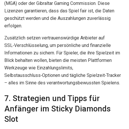
(MGA) oder der Gibraltar Gaming Commission. Diese
Lizenzen garantieren, dass das Spiel fair ist, die Daten
geschützt werden und die Auszahlungen zuverlässig
erfolgen.
Zusätzlich setzen vertrauenswürdige Anbieter auf
SSL‑Verschlüsselung, um persönliche und finanzielle
Informationen zu sichern. Für Spieler, die ihre Spielzeit im
Blick behalten wollen, bieten die meisten Plattformen
Werkzeuge wie Einzahlungslimits,
Selbstausschluss‑Optionen und tägliche Spielzeit‑Tracker
– alles im Sinne des verantwortungsbewussten Spielens.
7. Strategien und Tipps für
Anfänger im Sticky Diamonds
Slot