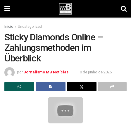
Início
Uncategorized
Sticky Diamonds Online –
Zahlungsmethoden im
Überblick
por
Jornalismo MB Notícias
10 de junho de 2026