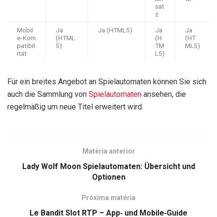
sat
z
Mobil
Ja
Ja (HTML5)
Ja
Ja
e‑Kom
(HTML
(H
(HT
patibil
5)
TM
ML5)
ität
L5)
Für ein breites Angebot an Spielautomaten können Sie sich
auch die Sammlung von
Spielautomaten
ansehen, die
regelmäßig um neue Titel erweitert wird.
Matéria anterior
Lady Wolf Moon Spielautomaten: Übersicht und
Optionen
Próxima matéria
Le Bandit Slot RTP – App‑ und Mobile‑Guide