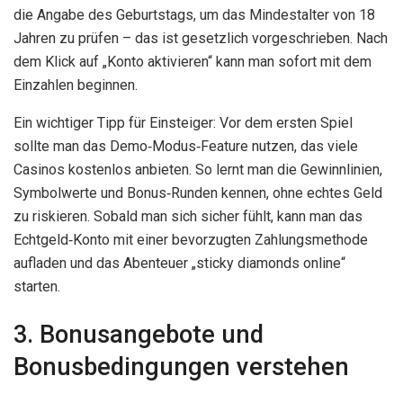
die Angabe des Geburtstags, um das Mindestalter von 18
Jahren zu prüfen – das ist gesetzlich vorgeschrieben. Nach
dem Klick auf „Konto aktivieren“ kann man sofort mit dem
Einzahlen beginnen.
Ein wichtiger Tipp für Einsteiger: Vor dem ersten Spiel
sollte man das Demo‑Modus‑Feature nutzen, das viele
Casinos kostenlos anbieten. So lernt man die Gewinnlinien,
Symbolwerte und Bonus‑Runden kennen, ohne echtes Geld
zu riskieren. Sobald man sich sicher fühlt, kann man das
Echtgeld‑Konto mit einer bevorzugten Zahlungsmethode
aufladen und das Abenteuer „sticky diamonds online“
starten.
3. Bonusangebote und
Bonusbedingungen verstehen