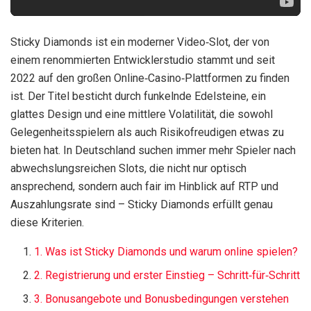
Sticky Diamonds ist ein moderner Video‑Slot, der von
einem renommierten Entwicklerstudio stammt und seit
2022 auf den großen Online‑Casino‑Plattformen zu finden
ist. Der Titel besticht durch funkelnde Edelsteine, ein
glattes Design und eine mittlere Volatilität, die sowohl
Gelegenheitsspielern als auch Risikofreudigen etwas zu
bieten hat. In Deutschland suchen immer mehr Spieler nach
abwechslungsreichen Slots, die nicht nur optisch
ansprechend, sondern auch fair im Hinblick auf RTP und
Auszahlungsrate sind – Sticky Diamonds erfüllt genau
diese Kriterien.
1. Was ist Sticky Diamonds und warum online spielen?
2. Registrierung und erster Einstieg – Schritt‑für‑Schritt
3. Bonusangebote und Bonusbedingungen verstehen