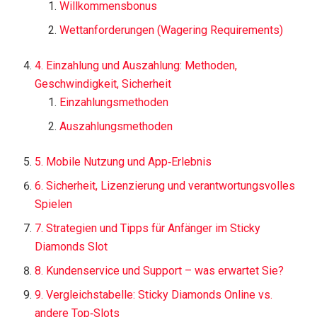
Willkommensbonus
Wettanforderungen (Wagering Requirements)
4. Einzahlung und Auszahlung: Methoden,
Geschwindigkeit, Sicherheit
Einzahlungsmethoden
Auszahlungsmethoden
5. Mobile Nutzung und App‑Erlebnis
6. Sicherheit, Lizenzierung und verantwortungsvolles
Spielen
7. Strategien und Tipps für Anfänger im Sticky
Diamonds Slot
8. Kundenservice und Support – was erwartet Sie?
9. Vergleichstabelle: Sticky Diamonds Online vs.
andere Top‑Slots