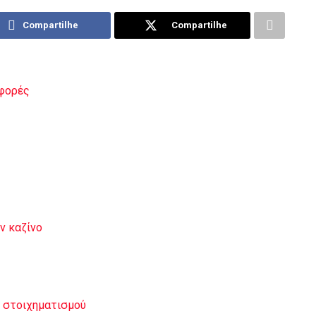
Compartilhe
Compartilhe
φορές
ν καζίνο
 στοιχηματισμού