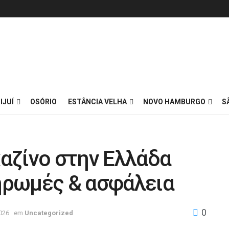
IJUÍ
OSÓRIO
ESTÂNCIA VELHA
NOVO HAMBURGO
S
καζίνο στην Ελλάδα
ηρωμές & ασφάλεια
0
026
em
Uncategorized