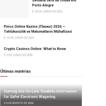
Semana será de chuva em
Porto Alegre
20 DE JUNHO DE 2022
Pinco Online Kazino (Пинко) 2026 –
Təhlükəsizlik və Məlumatların Mühafizəsi
15 DE JUNHO DE 2026
Crypto Casinos Online: What to Know
3 DE JUNHO DE 2026
Últimas matérias
Gaming site On-Line: Realistic Information
for Safer Electronic Wagering
6 DE AGOSTO DE 2026