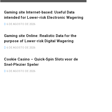
Gaming site Internet-based: Useful Data
intended for Lower-risk Electronic Wagering
6 DE AGOSTO DE 2026
Gaming site Online: Realistic Data for the
purpose of Lower-risk Digital Wagering
6 DE AGOSTO DE 2026
Cookie Casino – Quick‑Spin Slots voor de
Snel‑Plezier Speler
6 DE AGOSTO DE 2026