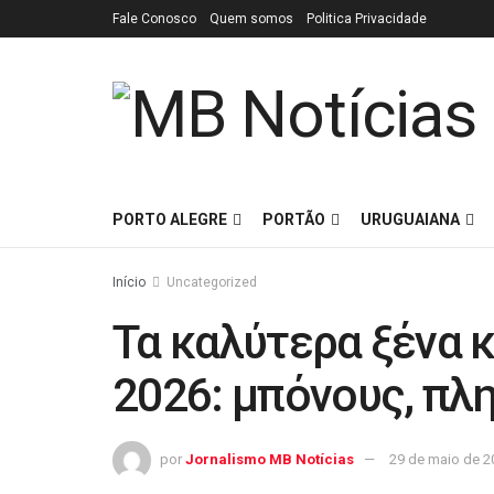
Fale Conosco
Quem somos
Politica Privacidade
PORTO ALEGRE
PORTÃO
URUGUAIANA
Início
Uncategorized
Τα καλύτερα ξένα 
2026: μπόνους, πλ
por
Jornalismo MB Notícias
29 de maio de 2