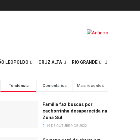
ÃO LEOPOLDO
CRUZ ALTA
RIO GRANDE
Tendência
Comentários
Mais recentes
Família faz buscas por
cachorrinha desaparecida na
Zona Sul
19 DE OUTUBRO DE 2022