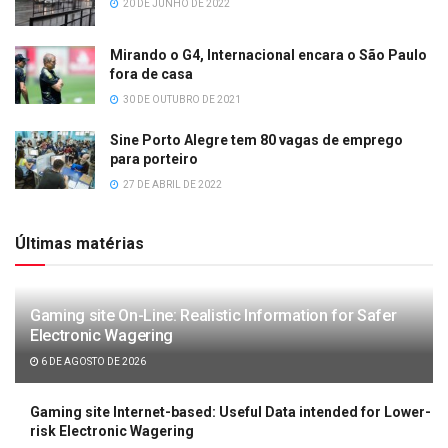
20 DE JUNHO DE 2022
Mirando o G4, Internacional encara o São Paulo
fora de casa
30 DE OUTUBRO DE 2021
Sine Porto Alegre tem 80 vagas de emprego
para porteiro
27 DE ABRIL DE 2022
Últimas matérias
Gaming site On-Line: Realistic Information for Safer
Electronic Wagering
6 DE AGOSTO DE 2026
Gaming site Internet-based: Useful Data intended for Lower-
risk Electronic Wagering