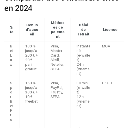
en 2024
Méthod
Bonus
Délai
Si
es de
d’accu
de
Licence
te
paieme
eil
retrait
nt
B
100 %
Visa,
Instanta
MGA
et
jusqu’à
Master
né
L
200 € +
Card,
(e‑walle
u
20 €
Skrill,
t) –
x
pari
Neteller,
24 h
gratuit
SEPA
(vireme
nt)
S
150 %
Visa,
30 min
UKGC
p
jusqu’à
PayPal,
(e‑walle
o
300 € +
Trustly,
t) –
rt
10 €
SEPA
12 h
B
freebet
(vireme
et
nt)
P
r
o