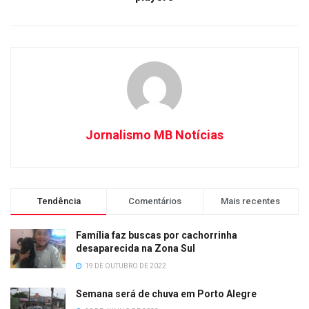
Jornalismo MB Notícias
Tendência
Comentários
Mais recentes
Família faz buscas por cachorrinha
desaparecida na Zona Sul
19 DE OUTUBRO DE 2022
Semana será de chuva em Porto Alegre