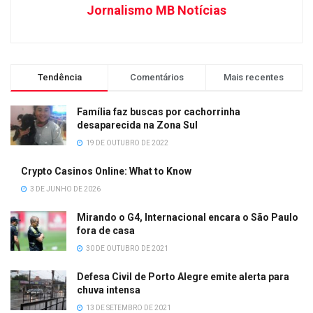
Jornalismo MB Notícias
Tendência
Comentários
Mais recentes
Família faz buscas por cachorrinha
desaparecida na Zona Sul
19 DE OUTUBRO DE 2022
Crypto Casinos Online: What to Know
3 DE JUNHO DE 2026
Mirando o G4, Internacional encara o São Paulo
fora de casa
30 DE OUTUBRO DE 2021
Defesa Civil de Porto Alegre emite alerta para
chuva intensa
13 DE SETEMBRO DE 2021