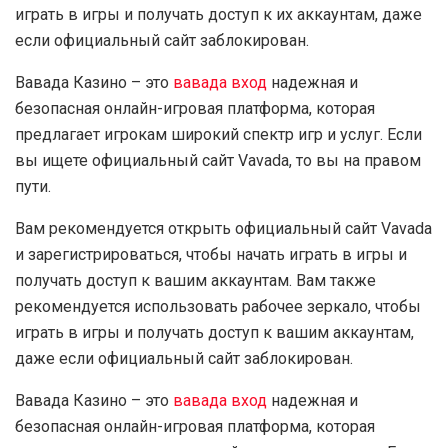
играть в игры и получать доступ к их аккаунтам, даже
если официальный сайт заблокирован.
Вавада Казино – это
вавада вход
надежная и
безопасная онлайн-игровая платформа, которая
предлагает игрокам широкий спектр игр и услуг. Если
вы ищете официальный сайт Vavada, то вы на правом
пути.
Вам рекомендуется открыть официальный сайт Vavada
и зарегистрироваться, чтобы начать играть в игры и
получать доступ к вашим аккаунтам. Вам также
рекомендуется использовать рабочее зеркало, чтобы
играть в игры и получать доступ к вашим аккаунтам,
даже если официальный сайт заблокирован.
Вавада Казино – это
вавада вход
надежная и
безопасная онлайн-игровая платформа, которая