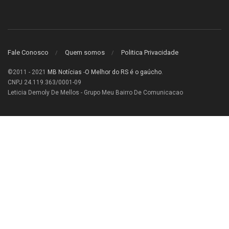
Fale Conosco
Quem somos
Politica Privacidade
©2011 - 2021
MB Notícias
-
O Melhor do RS é o gaúcho
.
CNPJ 24.119.363/0001-09
Leticia Demoly De Mellos - Grupo Meu Bairro De Comunicacao