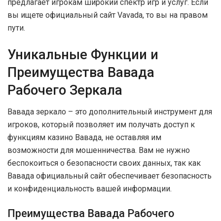
предлагает игрокам широкий спектр игр и услуг. Если
вы ищете официальный сайт Vavada, то вы на правом
пути.
Уникальные Функции и
Преимущества Вавада
Рабочего Зеркала
Вавада зеркало – это дополнительный инструмент для
игроков, который позволяет им получать доступ к
функциям казино Вавада, не оставляя им
возможности для мошенничества. Вам не нужно
беспокоиться о безопасности своих данных, так как
Вавада официальный сайт обеспечивает безопасность
и конфиденциальность вашей информации.
Преимущества Вавада Рабочего