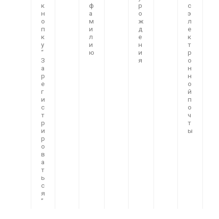
к
ф
р
с
н
а
о
э
о
м
ж
л
п
и
д
е
к
л
е
к
у
и
н
т
“
ю
и
р
З
я
о
а
н
р
н
е
о
г
й
и
п
с
о
т
ч
р
т
и
ы
р
о
в
а
т
ь
с
я
”