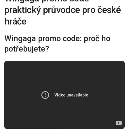
praktický průvodce pro české
hráče
Wingaga promo code: proč ho
potřebujete?