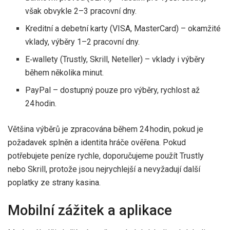
však obvykle 2–3 pracovní dny.
Kreditní a debetní karty (VISA, MasterCard) – okamžité
vklady, výběry 1–2 pracovní dny.
E‑wallety (Trustly, Skrill, Neteller) – vklady i výběry
během několika minut.
PayPal – dostupný pouze pro výběry, rychlost až
24 hodin.
Většina výběrů je zpracována během 24 hodin, pokud je
požadavek splněn a identita hráče ověřena. Pokud
potřebujete peníze rychle, doporučujeme použít Trustly
nebo Skrill, protože jsou nejrychlejší a nevyžadují další
poplatky ze strany kasina.
Mobilní zážitek a aplikace