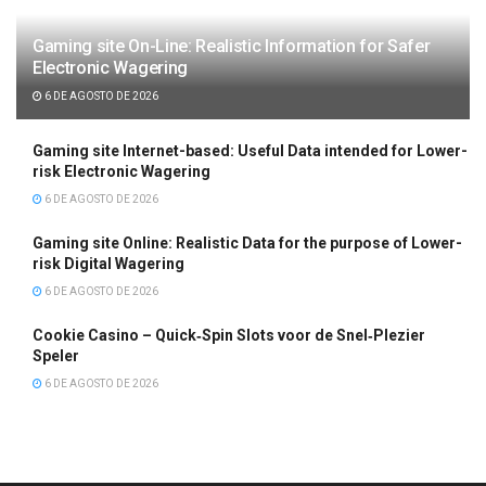
Gaming site On-Line: Realistic Information for Safer
Electronic Wagering
6 DE AGOSTO DE 2026
Gaming site Internet-based: Useful Data intended for Lower-
risk Electronic Wagering
6 DE AGOSTO DE 2026
Gaming site Online: Realistic Data for the purpose of Lower-
risk Digital Wagering
6 DE AGOSTO DE 2026
Cookie Casino – Quick‑Spin Slots voor de Snel‑Plezier
Speler
6 DE AGOSTO DE 2026