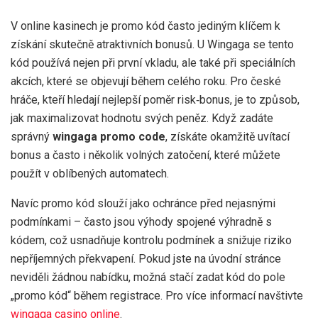
V online kasinech je promo kód často jediným klíčem k
získání skutečně atraktivních bonusů. U Wingaga se tento
kód používá nejen při první vkladu, ale také při speciálních
akcích, které se objevují během celého roku. Pro české
hráče, kteří hledají nejlepší poměr risk‑bonus, je to způsob,
jak maximalizovat hodnotu svých peněz. Když zadáte
správný
wingaga promo code
, získáte okamžitě uvítací
bonus a často i několik volných zatočení, které můžete
použít v oblíbených automatech.
Navíc promo kód slouží jako ochránce před nejasnými
podmínkami – často jsou výhody spojené výhradně s
kódem, což usnadňuje kontrolu podmínek a snižuje riziko
nepříjemných překvapení. Pokud jste na úvodní stránce
neviděli žádnou nabídku, možná stačí zadat kód do pole
„promo kód“ během registrace. Pro více informací navštivte
wingaga casino online
.