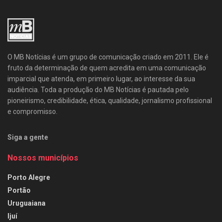
O MB Notícias é um grupo de comunicação criado em 2011. Ele é
fruto da determinação de quem acredita em uma comunicação
imparcial que atenda, em primeiro lugar, ao interesse da sua
audiência. Toda a produção do MB Notícias é pautada pelo
pioneirismo, credibilidade, ética, qualidade, jornalismo profissional
e compromisso.
Siga a gente
Nossos municípios
Porto Alegre
Portão
Uruguaiana
Ijuí