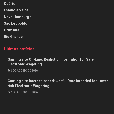
Osório
Estância Velha
Novo Hamburgo
São Leopoldo
Cruz Alta
Rio Grande
Últimas notícias
Gaming site On-Line: Realistic Information for Safer
Electronic Wagering
6 DE AGOSTO DE 2026
Gaming site Internet-based: Useful Data intended for Lower-
risk Electronic Wagering
6 DE AGOSTO DE 2026