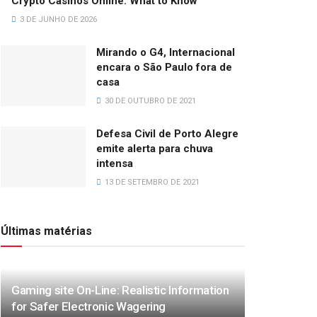
Crypto Casinos Online: What to Know
3 DE JUNHO DE 2026
Mirando o G4, Internacional
encara o São Paulo fora de
casa
30 DE OUTUBRO DE 2021
Defesa Civil de Porto Alegre
emite alerta para chuva
intensa
13 DE SETEMBRO DE 2021
Últimas matérias
Gaming site On-Line: Realistic Information
for Safer Electronic Wagering