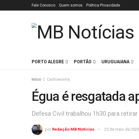
Fale Conosco
Quem somos
Politica Privacidade
PORTO ALEGRE
PORTÃO
URUGUAIANA
Início
Cachoeirinha
Égua é resgatada ap
Defesa Civil trabalhou 1h30 para retirar
por
Redação MB Notícias
25 de maio de 202