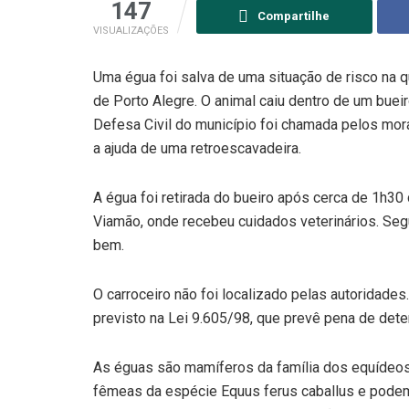
147
Compartilhe
VISUALIZAÇÕES
Uma égua foi salva de uma situação de risco na q
de Porto Alegre. O animal caiu dentro de um bueir
Defesa Civil do município foi chamada pelos mor
a ajuda de uma retroescavadeira.
A égua foi retirada do bueiro após cerca de 1h30
Viamão, onde recebeu cuidados veterinários. Seg
bem.
O carroceiro não foi localizado pelas autoridades
previsto na Lei 9.605/98, que prevê pena de det
As éguas são mamíferos da família dos equídeos,
fêmeas da espécie Equus ferus caballus e podem 