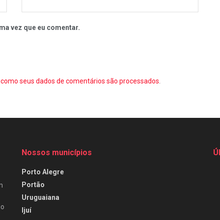
ma vez que eu comentar.
como seus dados de comentários são processados
.
Nossos municípios
Ú
Porto Alegre
Portão
m
Uruguaiana
do
Ijuí