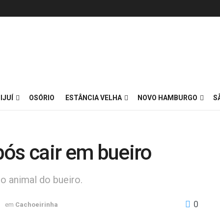
IJUÍ
OSÓRIO
ESTÂNCIA VELHA
NOVO HAMBURGO
S
ós cair em bueiro
 o animal do bueiro.
0
3
em
Cachoeirinha