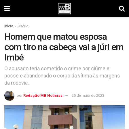
Início
Osório
Homem que matou esposa
com tiro na cabeça vai a júri em
Imbé
O acusado teria cometido o crime por ciúme e
posse e abandonado o corpo da vítima às margens
da rodovia.
por
Redação MB Notícias
25 de maio de 2023