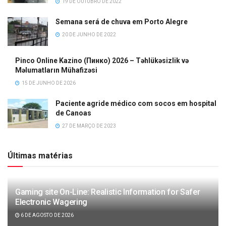
19 DE OUTUBRO DE 2022
Semana será de chuva em Porto Alegre
20 DE JUNHO DE 2022
Pinco Online Kazino (Пинко) 2026 – Təhlükəsizlik və
Məlumatların Mühafizəsi
15 DE JUNHO DE 2026
Paciente agride médico com socos em hospital
de Canoas
27 DE MARÇO DE 2023
Últimas matérias
Gaming site On-Line: Realistic Information for Safer
Electronic Wagering
6 DE AGOSTO DE 2026