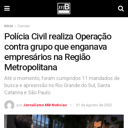
Início
Canoas
Polícia Civil realiza Operação
contra grupo que enganava
empresários na Região
Metropolitana
Até o momento, foram cumpridos 11 mandados de
busca e apreensão no Rio Grande do Sul, Santa
Catarina e São Paulo.
por
Jornalismo MB Notícias
31 de agosto de 2022