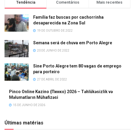
Tendência
Comentários
Mais recentes
Família faz buscas por cachorrinha
desaparecida na Zona Sul
19 DE OUTUBRO DE 2022
Semana será de chuva em Porto Alegre
20 DE JUNHO DE 2022
Sine Porto Alegre tem 80 vagas de emprego
para porteiro
27 DE ABRIL DE 2022
Pinco Online Kazino (Пинко) 2026 – Təhlükəsizlik və
Məlumatların Mühafizəsi
15 DE JUNHO DE 2026
Últimas matérias