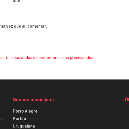
Site
ma vez que eu comentar.
como seus dados de comentários são processados
.
Nossos municípios
Ú
Porto Alegre
Portão
m
Uruguaiana