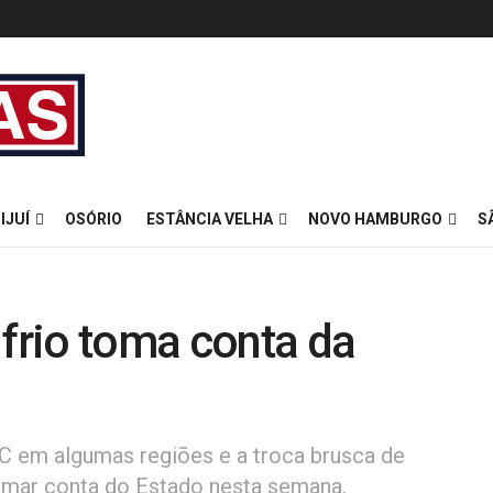
IJUÍ
OSÓRIO
ESTÂNCIA VELHA
NOVO HAMBURGO
S
 frio toma conta da
C em algumas regiões e a troca brusca de
omar conta do Estado nesta semana.