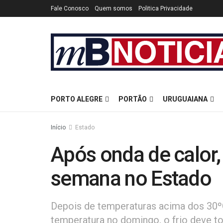
Fale Conosco
Quem somos
Politica Privacidade
PORTO ALEGRE
PORTÃO
URUGUAIANA
Início
Estado
Após onda de calor,
semana no Estado
Depois de temperaturas acima dos 30º
temperatura no domingo, o frio deve t