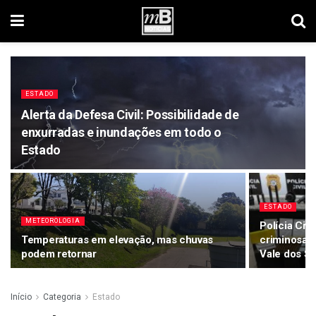
ESTADO
Alerta da Defesa Civil: Possibilidade de
enxurradas e inundações em todo o
Estado
ESTADO
METEOROLOGIA
Polícia Civ
Temperaturas em elevação, mas chuvas
criminosa c
podem retornar
Vale dos Si
Início
Categoria
Estado