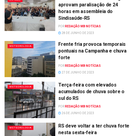
aprovam paralisação de 24
horas em assembleia do
Sindisaúde-RS
POR
REDAÇÃO MB NOTÍCIAS
28 DE JUNHO DE 2023
Frente fria provoca temporais
METEOROLOGIA
pontuais na Campanha e chuva
forte
POR
REDAÇÃO MB NOTÍCIAS
27 DE JUNHO DE 2023
Terça-feira com elevados
METEOROLOGIA
acumulados de chuva sobre o
sul do RS
POR
REDAÇÃO MB NOTÍCIAS
26 DE JUNHO DE 2023
RS deve voltar a ter chuva forte
METEOROLOGIA
nesta sexta-feira