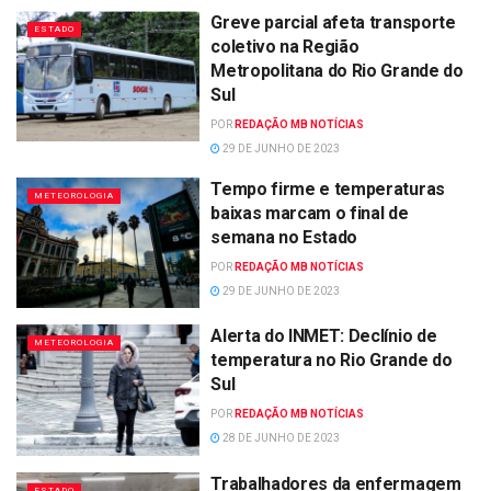
Greve parcial afeta transporte
ESTADO
coletivo na Região
Metropolitana do Rio Grande do
Sul
POR
REDAÇÃO MB NOTÍCIAS
29 DE JUNHO DE 2023
Tempo firme e temperaturas
METEOROLOGIA
baixas marcam o final de
semana no Estado
POR
REDAÇÃO MB NOTÍCIAS
29 DE JUNHO DE 2023
Alerta do INMET: Declínio de
METEOROLOGIA
temperatura no Rio Grande do
Sul
POR
REDAÇÃO MB NOTÍCIAS
28 DE JUNHO DE 2023
Trabalhadores da enfermagem
ESTADO