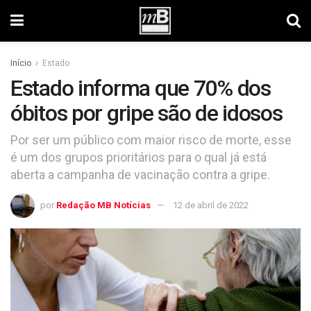
Início
Estado
Estado informa que 70% dos
óbitos por gripe são de idosos
Por ser um público com maior risco de morte, esse
é um dos grupos prioritários para o qual já está
aberta a campanha de vacinação contra a gripe.
por
Redação MB Notícias
12 de abril de 2022