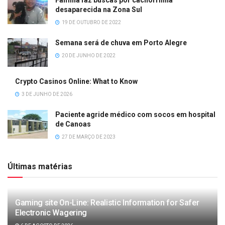
Família faz buscas por cachorrinha
desaparecida na Zona Sul
19 DE OUTUBRO DE 2022
Semana será de chuva em Porto Alegre
20 DE JUNHO DE 2022
Crypto Casinos Online: What to Know
3 DE JUNHO DE 2026
Paciente agride médico com socos em hospital
de Canoas
27 DE MARÇO DE 2023
Últimas matérias
Gaming site On-Line: Realistic Information for Safer
Electronic Wagering