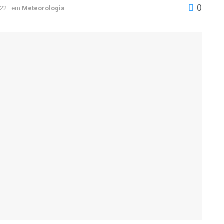
0
022
em
Meteorologia