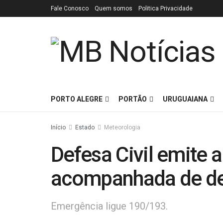
Fale Conosco
Quem somos
Politica Privacidade
PORTO ALEGRE
PORTÃO
URUGUAIANA
Início
Estado
Meteorologia
Defesa Civil emite a
acompanhada de des
Emergência ligue 190/193.