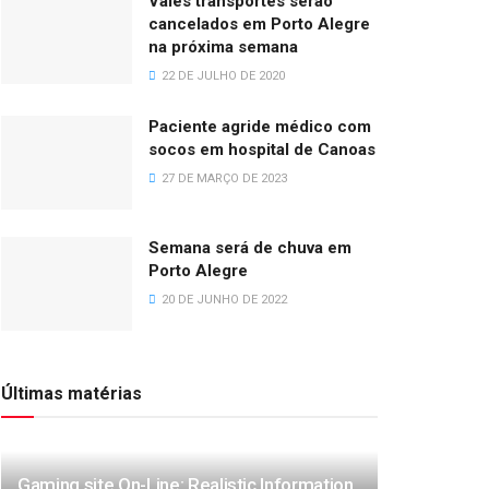
Vales transportes serão
cancelados em Porto Alegre
na próxima semana
22 DE JULHO DE 2020
Paciente agride médico com
socos em hospital de Canoas
27 DE MARÇO DE 2023
Semana será de chuva em
Porto Alegre
20 DE JUNHO DE 2022
Últimas matérias
Gaming site On-Line: Realistic Information