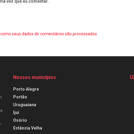
ma vez que eu comentar.
como seus dados de comentários são processados
.
Nossos municípios
Ú
Porto Alegre
Portão
m
Uruguaiana
do
Ijuí
Osório
.
Estância Velha