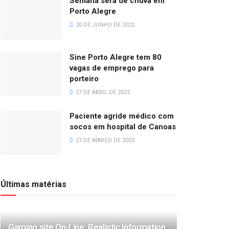
Semana será de chuva em
Porto Alegre
20 DE JUNHO DE 2022
Sine Porto Alegre tem 80
vagas de emprego para
porteiro
27 DE ABRIL DE 2022
Paciente agride médico com
socos em hospital de Canoas
27 DE MARÇO DE 2023
Últimas matérias
Gaming site On-Line: Realistic Information