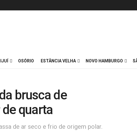
IJUÍ
OSÓRIO
ESTÂNCIA VELHA
NOVO HAMBURGO
S
da brusca de
 de quarta
sa de ar seco e frio de origem polar.