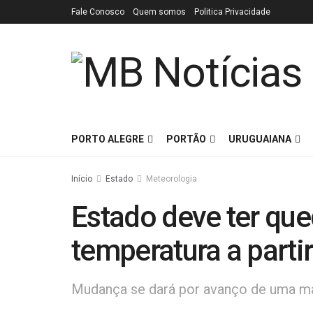
Fale Conosco
Quem somos
Politica Privacidade
PORTO ALEGRE
PORTÃO
URUGUAIANA
Início
Estado
Meteorologia
Estado deve ter que
temperatura a partir
Mudança se dará por avanço de uma mas