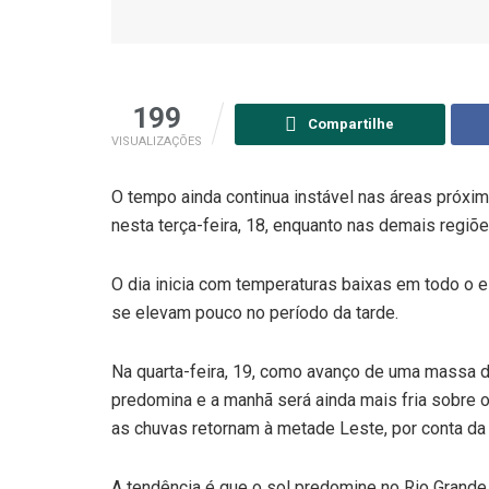
199
Compartilhe
VISUALIZAÇÕES
O tempo ainda continua instável nas áreas próxim
nesta terça-feira, 18, enquanto nas demais regiõ
O dia inicia com temperaturas baixas em todo o e
se elevam pouco no período da tarde.
Na quarta-feira, 19, como avanço de uma massa de
predomina e a manhã será ainda mais fria sobre o
as chuvas retornam à metade Leste, por conta d
A tendência é que o sol predomine no Rio Grande do