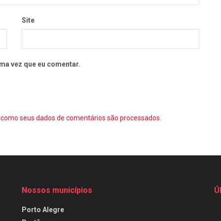
Site
ma vez que eu comentar.
como seus dados de comentários são processados
.
Nossos municípios
Ú
Porto Alegre