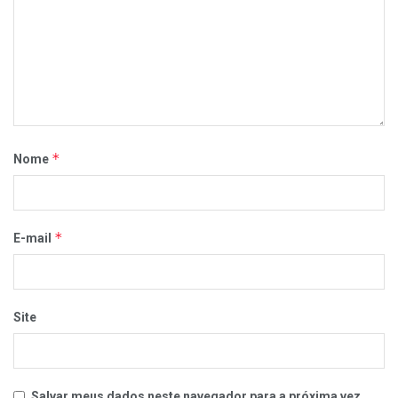
*
Nome
*
E-mail
Site
Salvar meus dados neste navegador para a próxima vez