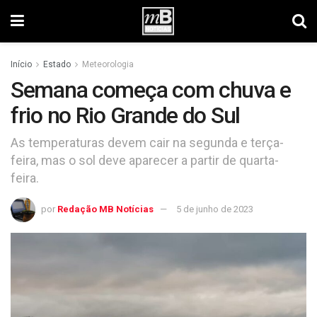
Início
Estado
Meteorologia
Semana começa com chuva e
frio no Rio Grande do Sul
As temperaturas devem cair na segunda e terça-
feira, mas o sol deve aparecer a partir de quarta-
feira.
por
Redação MB Notícias
5 de junho de 2023