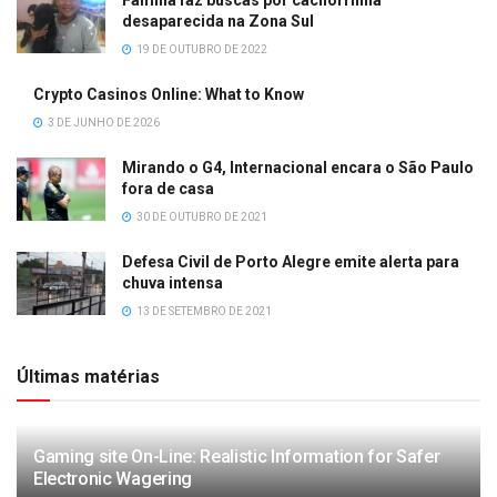
Família faz buscas por cachorrinha
desaparecida na Zona Sul
19 DE OUTUBRO DE 2022
Crypto Casinos Online: What to Know
3 DE JUNHO DE 2026
Mirando o G4, Internacional encara o São Paulo
fora de casa
30 DE OUTUBRO DE 2021
Defesa Civil de Porto Alegre emite alerta para
chuva intensa
13 DE SETEMBRO DE 2021
Últimas matérias
Gaming site On-Line: Realistic Information for Safer
Electronic Wagering