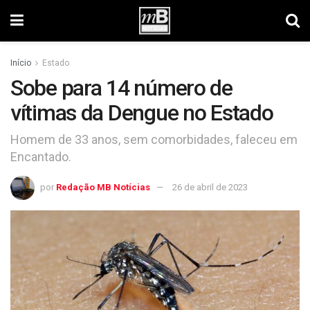
Início
Estado
Sobe para 14 número de
vítimas da Dengue no Estado
Homem de 33 anos, sem comorbidades, faleceu em
Encantado.
por
Redação MB Notícias
26 de abril de 2023