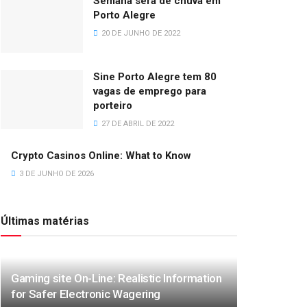
Semana será de chuva em
Porto Alegre
20 DE JUNHO DE 2022
Sine Porto Alegre tem 80
vagas de emprego para
porteiro
27 DE ABRIL DE 2022
Crypto Casinos Online: What to Know
3 DE JUNHO DE 2026
Últimas matérias
Gaming site On-Line: Realistic Information
for Safer Electronic Wagering